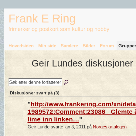
Frank E Ring
frimerker og postkort som kultur og hobby
Hovedsiden
Min side
Samlere
Bilder
Forum
Gruppe
Geir Lundes diskusjoner
Diskusjoner svart på (3)
"
http://www.frankering.com/xn/detai
1989572:Comment:23086 Glemte 
lime inn linken…
"
Geir Lunde svarte jan 3, 2011 på
Norgeskatalogen