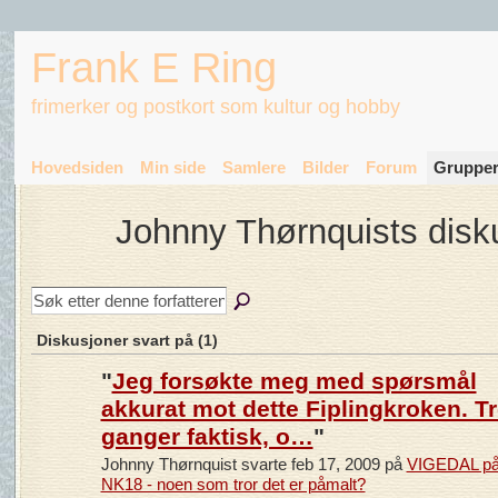
Frank E Ring
frimerker og postkort som kultur og hobby
Hovedsiden
Min side
Samlere
Bilder
Forum
Gruppe
Johnny Thørnquists disk
Diskusjoner svart på (1)
"
Jeg forsøkte meg med spørsmål
akkurat mot dette Fiplingkroken. T
ganger faktisk, o…
"
Johnny Thørnquist svarte feb 17, 2009 på
VIGEDAL p
NK18 - noen som tror det er påmalt?