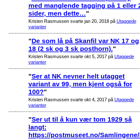
med manglende tagging på 1 eller 
sider, men dette…
"
Kristen Rasmussen svarte jan 20, 2018 på
Utaggede
varianter
"
De som lå på Skanfil var NK 17 og
18 (2 sk og 3 sk posthorn).
"
Kristen Rasmussen svarte okt 5, 2017 på
Utaggede
varianter
"
Ser at NK nevner helt utagget
variant av 99, men kjent også for
100?
"
Kristen Rasmussen svarte okt 4, 2017 på
Utaggede
varianter
"
Ser ut til å kun vær tom 1929 så
langt:
https://postmuseet.no/Samlingene