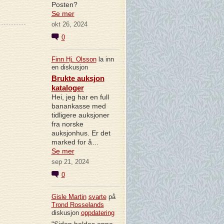
Posten?
Se mer
okt 26, 2024
0
Finn Hj. Olsson
la inn
en diskusjon
Brukte auksjon
kataloger
Hei, jeg har en full
banankasse med
tidligere auksjoner
fra norske
auksjonhus. Er det
marked for å…
Se mer
sep 21, 2024
0
Gisle Martin
svarte
på
Trond Rosselands
diskusjon
oppdatering
"Siden holdes oppe