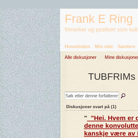
Frank E Ring
frimerker og postkort som kul
Hovedsiden
Min side
Samlere
Alle diskusjoner
Mine diskusjone
TUBFRIMs 
Diskusjoner svart på (1)
"
"Hei. Hvem er d
denne konvolutt
kanskje være av