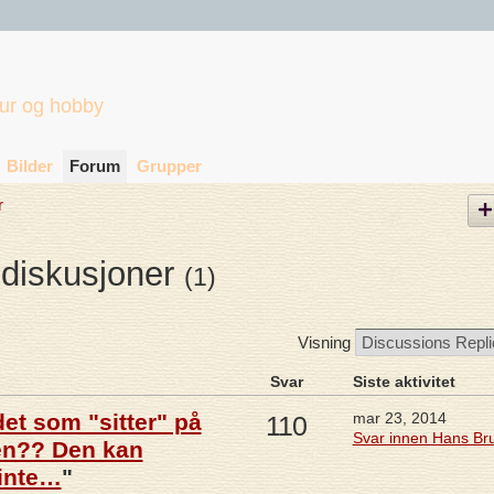
tur og hobby
Bilder
Forum
Grupper
r
diskusjoner
(1)
Visning
Svar
Siste aktivitet
et som "sitter" på
mar 23, 2014
110
Svar innen Hans Br
en?? Den kan
 inte…
"