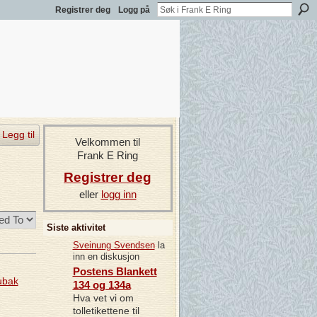
Registrer deg
Logg på
Legg til
Velkommen til
Frank E Ring
Registrer deg
eller
logg inn
Siste aktivitet
Sveinung Svendsen
la
inn en diskusjon
Postens Blankett
ubak
134 og 134a
Hva vet vi om
tolletikettene til