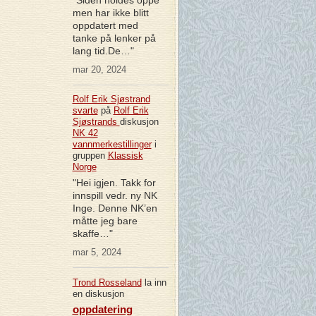
men har ikke blitt
oppdatert med
tanke på lenker på
lang tid.De…"
mar 20, 2024
Rolf Erik Sjøstrand
svarte
på
Rolf Erik
Sjøstrands
diskusjon
NK 42
vannmerkestillinger
i
gruppen
Klassisk
Norge
"Hei igjen. Takk for
innspill vedr. ny NK
Inge. Denne NK’en
måtte jeg bare
skaffe…"
mar 5, 2024
Trond Rosseland
la inn
en diskusjon
oppdatering