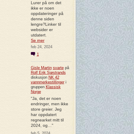
Lurer på om det
ikke er noen
oppdateringer på
denne siden
lengre?Linker til
websider er
utdatert.
Se mer
feb 24, 2024
1
Gisle Martin
svarte
på
Rolf Erik Sjøstrands
diskusjon
NK 42
vannmerkestillinger
i
gruppen
Klassisk
Norge
"Ja, det er noen
endringer, men ikke
store greier. Jeg
har oppdatert
regnearket mitt til
2024, og…"
feb 5, 2024