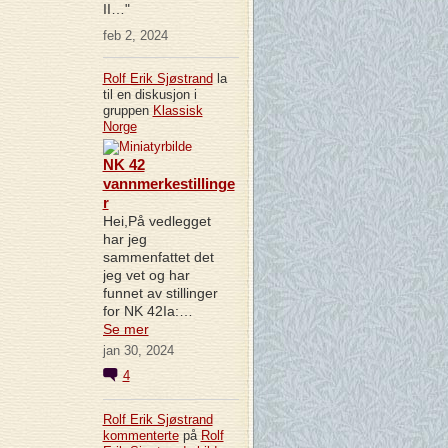
II…"
feb 2, 2024
Rolf Erik Sjøstrand
la
til en diskusjon i
gruppen
Klassisk
Norge
NK 42
vannmerkestillinge
r
Hei,På vedlegget
har jeg
sammenfattet det
jeg vet og har
funnet av stillinger
for NK 42Ia:…
Se mer
jan 30, 2024
4
Rolf Erik Sjøstrand
kommenterte
på
Rolf