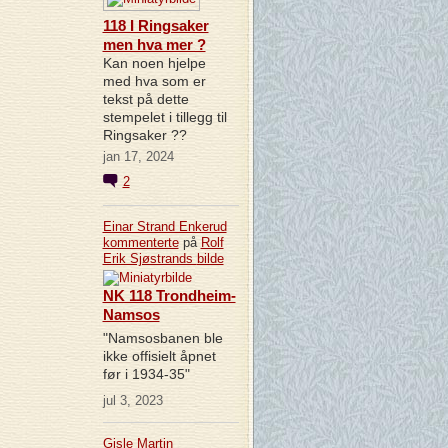
118 I Ringsaker
men hva mer ?
Kan noen hjelpe
med hva som er
tekst på dette
stempelet i tillegg til
Ringsaker ??
jan 17, 2024
2
Einar Strand Enkerud
kommenterte
på
Rolf
Erik Sjøstrands
bilde
NK 118 Trondheim-
Namsos
"Namsosbanen ble
ikke offisielt åpnet
før i 1934-35"
jul 3, 2023
Gisle Martin