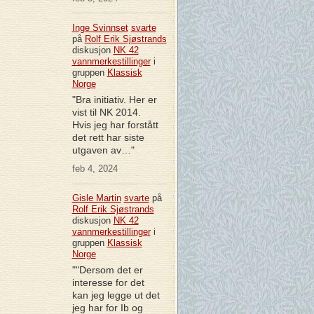
Inge Svinnset
svarte
på
Rolf Erik Sjøstrands
diskusjon
NK 42
vannmerkestillinger
i
gruppen
Klassisk
Norge
"Bra initiativ. Her er
vist til NK 2014.
Hvis jeg har forstått
det rett har siste
utgaven av…"
feb 4, 2024
Gisle Martin
svarte
på
Rolf Erik Sjøstrands
diskusjon
NK 42
vannmerkestillinger
i
gruppen
Klassisk
Norge
""Dersom det er
interesse for det
kan jeg legge ut det
jeg har for Ib og