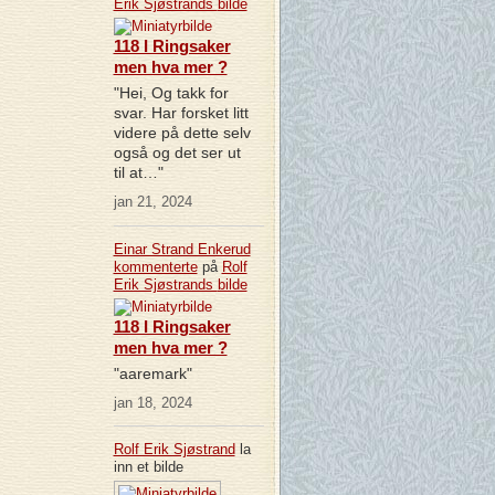
Erik Sjøstrands
bilde
118 I Ringsaker
men hva mer ?
"Hei, Og takk for
svar. Har forsket litt
videre på dette selv
også og det ser ut
til at…"
jan 21, 2024
Einar Strand Enkerud
kommenterte
på
Rolf
Erik Sjøstrands
bilde
118 I Ringsaker
men hva mer ?
"aaremark"
jan 18, 2024
Rolf Erik Sjøstrand
la
inn et bilde