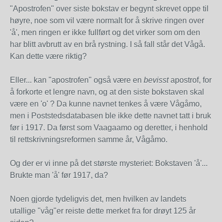
"Apostrofen" over siste bokstav er begynt skrevet oppe til
høyre, noe som vil være normalt for å skrive ringen over
'å', men ringen er ikke fullført og det virker som om den
har blitt avbrutt av en brå rystning. I så fall står det Vågå.
Kan dette være riktig?
Eller... kan "apostrofen" også være en
bevisst
apostrof, for
å forkorte et lengre navn, og at den siste bokstaven skal
være en 'o' ? Da kunne navnet tenkes å være Vågåmo,
men i Poststedsdatabasen ble ikke dette navnet tatt i bruk
før i 1917. Da først som Vaagaamo og deretter, i henhold
til rettskrivningsreformen samme år, Vågåmo.
Og der er vi inne på det største mysteriet: Bokstaven 'å'...
Brukte man 'å' før 1917, da?
Noen gjorde tydeligvis det, men hvilken av landets
utallige "våg"er reiste dette merket fra for drøyt 125 år