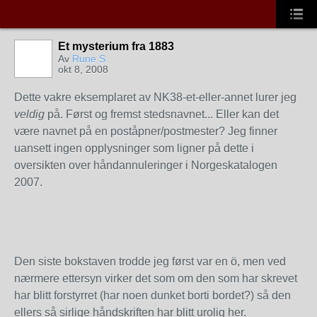
Et mysterium fra 1883
Av
Rune S
okt 8, 2008
Dette vakre eksemplaret av NK38-et-eller-annet lurer jeg
veldig
på. Først og fremst stedsnavnet... Eller kan det
være navnet på en poståpner/postmester? Jeg finner
uansett ingen opplysninger som ligner på dette i
oversikten over håndannuleringer i Norgeskatalogen
2007.
Den siste bokstaven trodde jeg først var en ö, men ved
nærmere ettersyn virker det som om den som har skrevet
har blitt forstyrret (har noen dunket borti bordet?) så den
ellers så sirlige håndskriften har blitt urolig her.