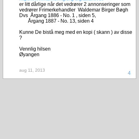
er litt dårlige når det vedrører 2 annonseringer som
vedrører Frimerkehandler Waldemar Birger Bøgh
Dvs Årgang 1886 - No. 1 , siden 5,
Årgang 1887 - No. 13, siden 4
Kunne De bistå meg med en kopi ( skann ) av disse
?
Vennlig hilsen
Øyangen
aug 11, 2013
4