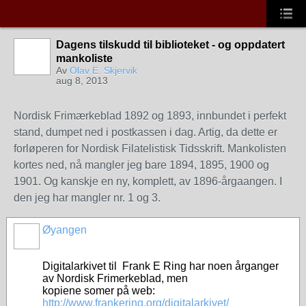
Dagens tilskudd til biblioteket - og oppdatert
mankoliste
Av
Olav E. Skjervik
aug 8, 2013
Nordisk Frimærkeblad 1892 og 1893, innbundet i perfekt
stand, dumpet ned i postkassen i dag. Artig, da dette er
forløperen for Nordisk Filatelistisk Tidsskrift. Mankolisten
kortes ned, nå mangler jeg bare 1894, 1895, 1900 og
1901. Og kanskje en ny, komplett, av 1896-årgaangen. I
den jeg har mangler nr. 1 og 3.
Øyangen
Digitalarkivet til Frank E Ring har noen årganger
av Nordisk Frimerkeblad, men
kopiene somer på web:
http://www.frankering.org/digitalarkivet/