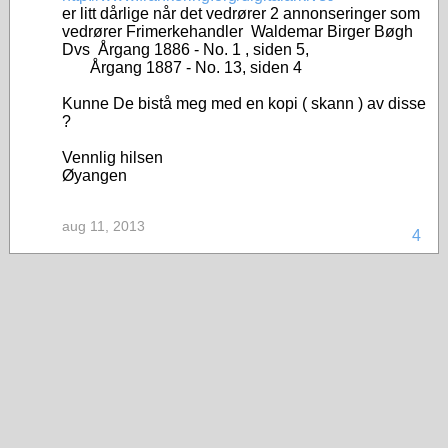
er litt dårlige når det vedrører 2 annonseringer som
vedrører Frimerkehandler Waldemar Birger Bøgh
Dvs Årgang 1886 - No. 1 , siden 5,
Årgang 1887 - No. 13, siden 4
Kunne De bistå meg med en kopi ( skann ) av disse
?
Vennlig hilsen
Øyangen
aug 11, 2013
4