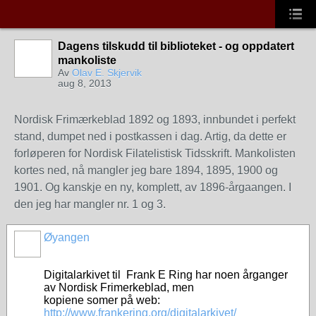
Dagens tilskudd til biblioteket - og oppdatert
mankoliste
Av
Olav E. Skjervik
aug 8, 2013
Nordisk Frimærkeblad 1892 og 1893, innbundet i perfekt
stand, dumpet ned i postkassen i dag. Artig, da dette er
forløperen for Nordisk Filatelistisk Tidsskrift. Mankolisten
kortes ned, nå mangler jeg bare 1894, 1895, 1900 og
1901. Og kanskje en ny, komplett, av 1896-årgaangen. I
den jeg har mangler nr. 1 og 3.
Øyangen
Digitalarkivet til Frank E Ring har noen årganger
av Nordisk Frimerkeblad, men
kopiene somer på web:
http://www.frankering.org/digitalarkivet/