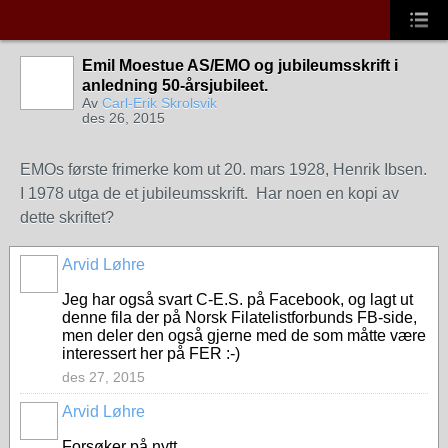
Emil Moestue AS/EMO og jubileumsskrift i
anledning 50-årsjubileet.
Av
Carl-Erik Skrolsvik
des 26, 2015
EMOs første frimerke kom ut 20. mars 1928, Henrik Ibsen.
I 1978 utga de et jubileumsskrift. Har noen en kopi av
dette skriftet?
Arvid Løhre
Jeg har også svart C-E.S. på Facebook, og lagt ut
denne fila der på Norsk Filatelistforbunds FB-side,
men deler den også gjerne med de som måtte være
interessert her på FER :-)
des 27, 2015
Arvid Løhre
Forsøker på nytt.