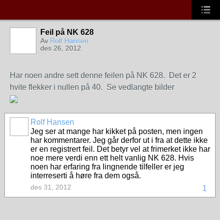
Feil på NK 628
Av
Rolf Hansen
des 26, 2012
Har noen andre sett denne feilen på NK 628. Det er 2
hvite flekker i nullen på 40. Se vedlangte bilder
Rolf Hansen
Jeg ser at mange har kikket på posten, men ingen
har kommentarer. Jeg går derfor ut i fra at dette ikke
er en registrert feil. Det betyr vel at frimerket ikke har
noe mere verdi enn ett helt vanlig NK 628. Hvis
noen har erfaring fra lingnende tilfeller er jeg
interreserti å høre fra dem også.
des 31, 2012
1