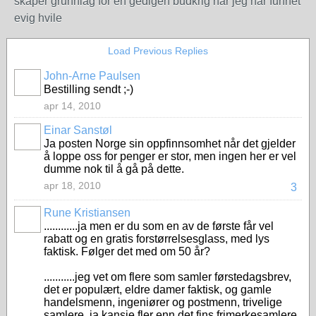
skaper grunnlag for en gedigen budkrig når jeg har funnet
evig hvile
Load Previous Replies
John-Arne Paulsen
Bestilling sendt ;-)
apr 14, 2010
Einar Sanstøl
Ja posten Norge sin oppfinnsomhet når det gjelder
å loppe oss for penger er stor, men ingen her er vel
dumme nok til å gå på dette.
apr 18, 2010
3
Rune Kristiansen
............ja men er du som en av de første får vel
rabatt og en gratis forstørrelsesglass, med lys
faktisk. Følger det med om 50 år?
...........jeg vet om flere som samler førstedagsbrev,
det er populært, eldre damer faktisk, og gamle
handelsmenn, ingeniører og postmenn, trivelige
samlere, ja kansje fler enn det fins frimerkesamlere,