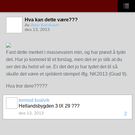
Hva kan dette være???
Av
Arne Korshavn
des 13, 2013
Fant dette merket i massevaren min, og har prøvd å tyde
det. Har jo kommet til et forslag, men det er jo slik at du
ser det du helst vil se. Er det det jo har tydet det til så
skulle det være et sjeldent stempel iflg. NK2013 (Grad 9).
Hva tror dere?????
tormod kvalvik
Hellandsbygden 3 IX 29 ???
des 13, 2013
2