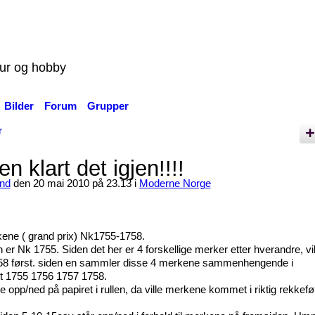
tur og hobby
Bilder
Forum
Grupper
r
n klart det igjen!!!!
nd
den 20 mai 2010 på 23.13 i
Moderne Norge
rkene ( grand prix) Nk1755-1758.
er Nk 1755. Siden det her er 4 forskellige merker etter hverandre, vi
58 først. siden en sammler disse 4 merkene sammenhengende i
rt 1755 1756 1757 1758.
opp/ned på papiret i rullen, da ville merkene kommet i riktig rekkefø