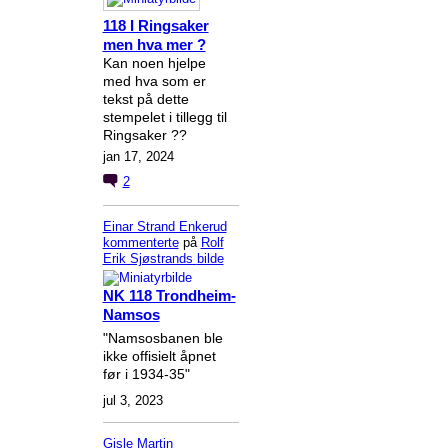
118 I Ringsaker
men hva mer ?
Kan noen hjelpe
med hva som er
tekst på dette
stempelet i tillegg til
Ringsaker ??
jan 17, 2024
2
Einar Strand Enkerud
kommenterte
på
Rolf
Erik Sjøstrands
bilde
NK 118 Trondheim-
Namsos
"Namsosbanen ble
ikke offisielt åpnet
før i 1934-35"
jul 3, 2023
Gisle Martin