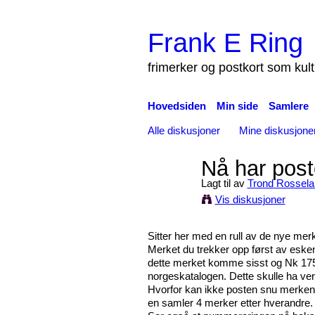
Frank E Ring
frimerker og postkort som kul
Hovedsiden
Min side
Samlere
Alle diskusjoner
Mine diskusjone
Nå har poste
Lagt til av
Trond Rossela
Vis diskusjoner
Sitter her med en rull av de nye me
Merket du trekker opp først av esken 
dette merket komme sisst og Nk 17
norgeskatalogen. Dette skulle ha ve
Hvorfor kan ikke posten snu merkene 
en samler 4 merker etter hverandre.