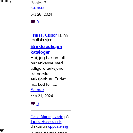
Hmmmm,
Posten?
Se mer
okt 26, 2024
0
Finn Hj. Olsson
la inn
en diskusjon
Brukte auksjon
kataloger
Hei, jeg har en full
banankasse med
tidligere auksjoner
fra norske
auksjonhus. Er det
marked for å…
Se mer
sep 21, 2024
0
Gisle Martin
svarte
på
Trond Rosselands
diskusjon
oppdatering
Det
"Siden holdes oppe