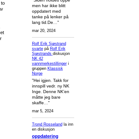
 to
men har ikke blitt
av
oppdatert med
tanke på lenker på
lang tid.De…"
mar 20, 2024
et
r
Rolf Erik Sjøstrand
svarte
på
Rolf Erik
Sjøstrands
diskusjon
NK 42
vannmerkestillinger
i
gruppen
Klassisk
Norge
"Hei igjen. Takk for
innspill vedr. ny NK
Inge. Denne NK’en
måtte jeg bare
skaffe…"
mar 5, 2024
Trond Rosseland
la inn
en diskusjon
oppdatering