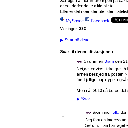
Ser også at nummereringen på baksi
er det derfor dette alltid blir feil.
Eller er det noen der ute i den fiatel
MySpace
Facebook
Visninger:
333
▶
Svar på dette
Svar til denne diskusjonen
Svar innen
Bjørn
den
21
Nei,det er visst ikke greit å 
annen beskjed fra posten N
forskjellige papirtyper også,
Men i år 2010 så burde det s
▶
Svar
Svar innen
alfa
de
Jeg fant en interessant
Sørum. Han har laget en