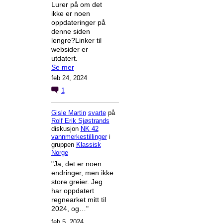
Lurer på om det
ikke er noen
oppdateringer på
denne siden
lengre?Linker til
websider er
utdatert.
Se mer
feb 24, 2024
1
Gisle Martin
svarte
på
Rolf Erik Sjøstrands
diskusjon
NK 42
vannmerkestillinger
i
gruppen
Klassisk
Norge
"Ja, det er noen
endringer, men ikke
store greier. Jeg
har oppdatert
regnearket mitt til
2024, og…"
feb 5, 2024