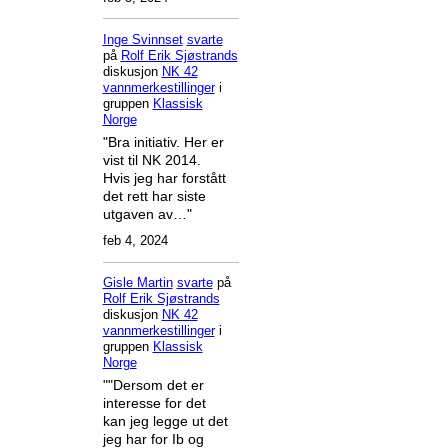
Inge Svinnset
svarte
på
Rolf Erik Sjøstrands
diskusjon
NK 42
vannmerkestillinger
i
gruppen
Klassisk
Norge
"Bra initiativ. Her er
vist til NK 2014.
Hvis jeg har forstått
det rett har siste
utgaven av…"
feb 4, 2024
Gisle Martin
svarte
på
Rolf Erik Sjøstrands
diskusjon
NK 42
vannmerkestillinger
i
gruppen
Klassisk
Norge
""Dersom det er
interesse for det
kan jeg legge ut det
jeg har for Ib og