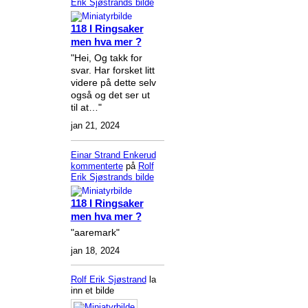
Erik Sjøstrands
bilde
118 I Ringsaker
men hva mer ?
"Hei, Og takk for
svar. Har forsket litt
videre på dette selv
også og det ser ut
til at…"
jan 21, 2024
Einar Strand Enkerud
kommenterte
på
Rolf
Erik Sjøstrands
bilde
118 I Ringsaker
men hva mer ?
"aaremark"
jan 18, 2024
Rolf Erik Sjøstrand
la
inn et bilde