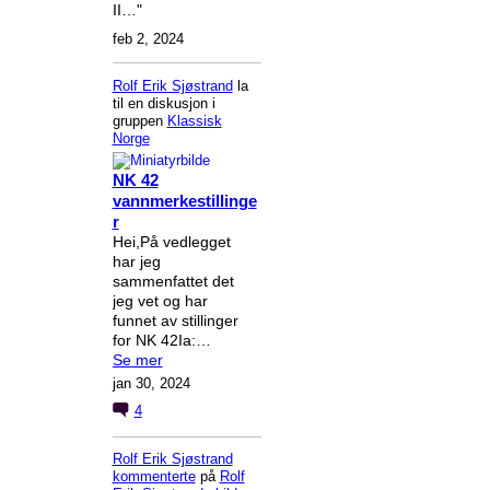
II…"
feb 2, 2024
Rolf Erik Sjøstrand
la
til en diskusjon i
gruppen
Klassisk
Norge
NK 42
vannmerkestillinge
r
Hei,På vedlegget
har jeg
sammenfattet det
jeg vet og har
funnet av stillinger
for NK 42Ia:…
Se mer
jan 30, 2024
4
Rolf Erik Sjøstrand
kommenterte
på
Rolf