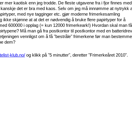
n er mer kaotisk enn jeg trodde. De fleste utgavene fra i fjor finnes med
 kanskje det er bra med kaos. Selv om jeg må innrømme at nytrykk 
irtyper, med nye tagginger etc. gjør moderne frimerkesamling
ikke skjønne at at det er nødvendig å bruke flere papirtyper for å
med 600000 i opplag (= kun 12000 frimerkeark!) Hvordan skal man få
papirtypene? Må man gå fra postkontor til postkontor med en batteridrev
tjeningen vennligst om å få "bestråle" frimerkene før man bestemme
øpe dem?
telist-klub.no/
og klikk på "5 minutter", deretter "Frimerkeåret 2010".