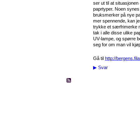
ser ut til at situasjone
paprtyper. Noen synes
bruksmerker på nye pap
mer spennende, kan jeg 
trykke et særfrimerke 
tak i alle disse ulike 
UV-lampe, og spørre be
seg for om man vil kj
Gå til
http://bergens.fila
▶
Svar