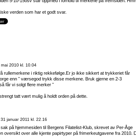
den 5-10-15osv står opp/ned i forhold til merkene på fremsiden. 
istiske verden som har et godt svar.
 mai 2010 kl. 10.04
få rullemerkene i riktig rekkefølge.Er jo ikke sikkert at trykkeriet får
orge enn " værsegod trykk disse merkene. Bruk gjerne en 2-3
så får vi solgt flere merker "
trengt tatt vært mulig å holdt orden på dette.
n
31 januar 2011 kl. 22.16
 sak på hjemmesiden til Bergens Filatelist-Klub, skrevet av Per-Åge
 oversikt over alle kjente papirtyper på frimerkeutgavene fra 2010. 