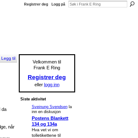
Registrer deg
Logg på
Legg til
Velkommen til
Frank E Ring
Registrer deg
eller
logg inn
Siste aktivitet
Sveinung Svendsen
la
l da
inn en diskusjon
Postens Blankett
134 og 134a
lge, når
Hva vet vi om
tolletikettene til