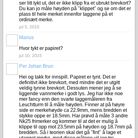
ser litt tykt ut, det er ikke klipp fra et ubrukt brevkort?
Du kan jo måle høyden på "klippet" og se om det er
plass til hele merket innenfor taggene på et
ordinært merke.
jul 5, 2015
Marius
Hvor tykt er papiret?
jul 10, 2015
Per Johan Brun
Hei og takk for innspill. Papiret er tynt. Det er
definitivt ikke brevkort, med mindre det er utgitt
veldig tynne brevkort. Dessuten mener jeg å se
liggende vannmerke i godt lys. Jeg har ikke noe
mer fancy enn den svarte taggemåleren fra
Leuchtturm til å måle høyden. Finner at på høyre
side er merkehøyde ca 22.9mm, mens bredden et
stykke oppe er 18.5mm. Har prøvd å måle 3 andre
Nk25 frimerker og kommer til at det er mulig å
klippe til opp mot 23.5mm på høyden og 18.7mm på
bredden. Så i teorien skal det gå "fint" å lage et
utagget merke, med disse målene vil jeg tro.