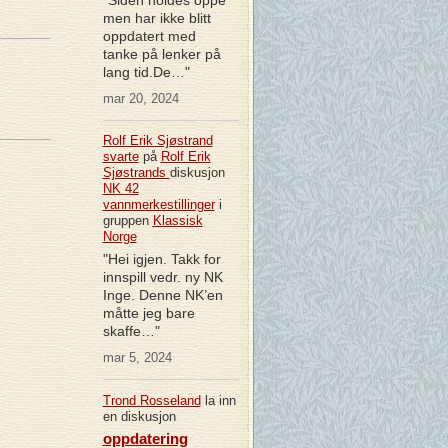
men har ikke blitt
oppdatert med
tanke på lenker på
lang tid.De…"
mar 20, 2024
Rolf Erik Sjøstrand
svarte
på
Rolf Erik
Sjøstrands
diskusjon
NK 42
vannmerkestillinger
i
gruppen
Klassisk
Norge
"Hei igjen. Takk for
innspill vedr. ny NK
Inge. Denne NK’en
måtte jeg bare
skaffe…"
mar 5, 2024
Trond Rosseland
la inn
en diskusjon
oppdatering