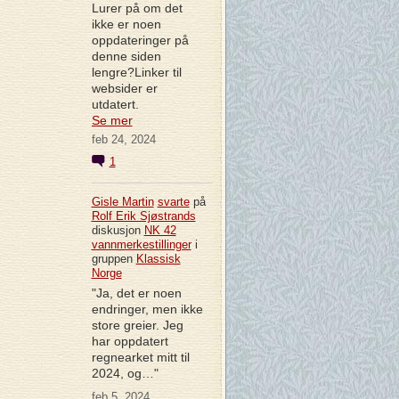
Lurer på om det
ikke er noen
oppdateringer på
denne siden
lengre?Linker til
websider er
utdatert.
Se mer
feb 24, 2024
1
Gisle Martin
svarte
på
Rolf Erik Sjøstrands
diskusjon
NK 42
vannmerkestillinger
i
gruppen
Klassisk
Norge
"Ja, det er noen
endringer, men ikke
store greier. Jeg
har oppdatert
regnearket mitt til
2024, og…"
feb 5, 2024