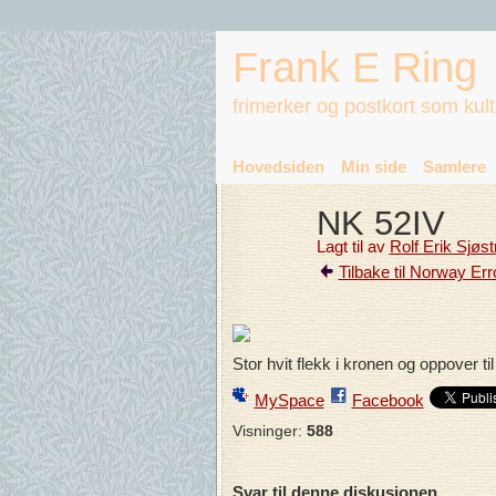
Frank E Ring
frimerker og postkort som kul
Hovedsiden
Min side
Samlere
NK 52IV
Lagt til av
Rolf Erik Sjøs
Tilbake til Norway Err
Stor hvit flekk i kronen og oppover t
MySpace
Facebook
Visninger:
588
Svar til denne diskusjonen