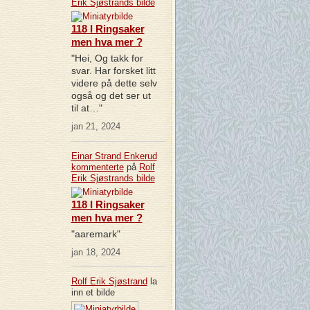
Erik Sjøstrands
bilde
118 I Ringsaker
men hva mer ?
"Hei, Og takk for
svar. Har forsket litt
videre på dette selv
også og det ser ut
til at…"
jan 21, 2024
Einar Strand Enkerud
kommenterte
på
Rolf
Erik Sjøstrands
bilde
118 I Ringsaker
men hva mer ?
"aaremark"
jan 18, 2024
Rolf Erik Sjøstrand
la
inn et bilde