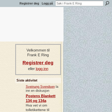
Registrer deg
Logg på
Velkommen til
Frank E Ring
Registrer deg
eller
logg inn
Siste aktivitet
Sveinung Svendsen
la
inn en diskusjon
Postens Blankett
134 og 134a
Hva vet vi om
tolletikettene til