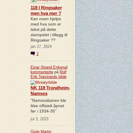
118 I Ringsaker
men hva mer ?
Kan noen hjelpe
med hva som er
tekst på dette
stempelet i tillegg til
Ringsaker ??
jan 17, 2024
2
Einar Strand Enkerud
kommenterte
på
Rolf
Erik Sjøstrands
bilde
NK 118 Trondheim-
Namsos
"Namsosbanen ble
ikke offisielt åpnet
før i 1934-35"
jul 3, 2023
Gisle Martin