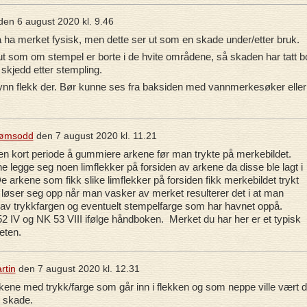
den
6 august 2020 kl. 9.46
 å ha merket fysisk, men dette ser ut som en skade under/etter bruk.
 ut som om stempel er borte i de hvite områdene, så skaden har tatt b
skjedd etter stempling.
tynn flekk der. Bør kunne ses fra baksiden med vannmerkesøker eller
rømsodd
den
7 august 2020 kl. 11.21
i en kort periode å gummiere arkene før man trykte på merkebildet.
nne legge seg noen limflekker på forsiden av arkene da disse ble lagt i
 arkene som fikk slike limflekker på forsiden fikk merkebildet trykt
løser seg opp når man vasker av merket resulterer det i at man
l av trykkfargen og eventuelt stempelfarge som har havnet oppå.
 IV og NK 53 VIII ifølge håndboken. Merket du har her er et typisk
eten.
rtin
den
7 august 2020 kl. 12.31
rekene med trykk/farge som går inn i flekken og som neppe ville vært d
g skade.