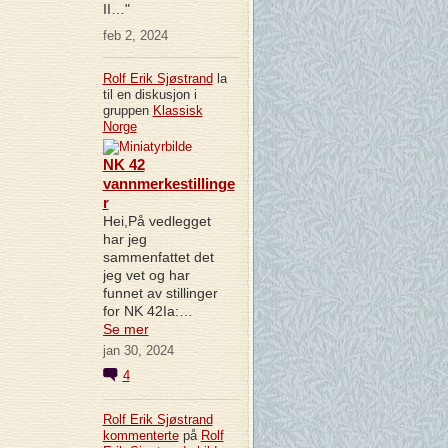
II…"
feb 2, 2024
Rolf Erik Sjøstrand
la
til en diskusjon i
gruppen
Klassisk
Norge
NK 42
vannmerkestillinge
r
Hei,På vedlegget
har jeg
sammenfattet det
jeg vet og har
funnet av stillinger
for NK 42Ia:…
Se mer
jan 30, 2024
4
Rolf Erik Sjøstrand
kommenterte
på
Rolf