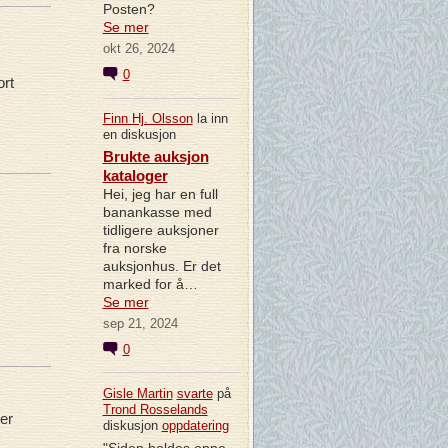
Posten?
Se mer
okt 26, 2024
0
ort
Finn Hj. Olsson
la inn
en diskusjon
Brukte auksjon
kataloger
Hei, jeg har en full
banankasse med
tidligere auksjoner
fra norske
auksjonhus. Er det
marked for å…
Se mer
sep 21, 2024
0
Gisle Martin
svarte
på
Trond Rosselands
er
diskusjon
oppdatering
"Siden holdes oppe