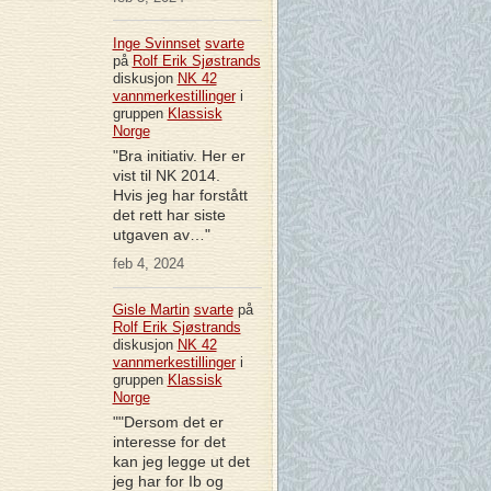
Inge Svinnset
svarte
på
Rolf Erik Sjøstrands
diskusjon
NK 42
vannmerkestillinger
i
gruppen
Klassisk
Norge
"Bra initiativ. Her er
vist til NK 2014.
Hvis jeg har forstått
det rett har siste
utgaven av…"
feb 4, 2024
Gisle Martin
svarte
på
Rolf Erik Sjøstrands
diskusjon
NK 42
vannmerkestillinger
i
gruppen
Klassisk
Norge
""Dersom det er
interesse for det
kan jeg legge ut det
jeg har for Ib og