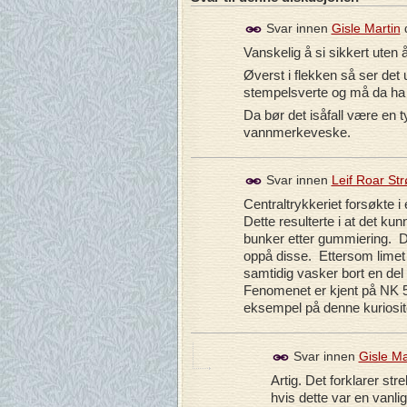
Svar innen
Gisle Martin
Vanskelig å si sikkert uten
Øverst i flekken så ser det
stempelsverte og må da ha 
Da bør det isåfall være en 
vannmerkeveske.
Svar innen
Leif Roar St
Centraltrykkeriet forsøkte 
Dette resulterte i at det ku
bunker etter gummiering. De
oppå disse. Ettersom limet 
samtidig vasker bort en de
Fenomenet er kjent på NK 52
eksempel på denne kuriosit
Svar innen
Gisle Ma
Artig. Det forklarer st
hvis dette var en vanli