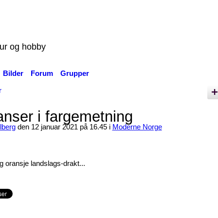
tur og hobby
Bilder
Forum
Grupper
r
nser i fargemetning
lberg
den 12 januar 2021 på 16.45 i
Moderne Norge
g oransje landslags-drakt...