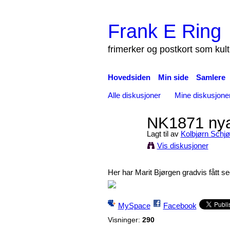
Frank E Ring
frimerker og postkort som kul
Hovedsiden
Min side
Samlere
Alle diskusjoner
Mine diskusjone
NK1871 nya
Lagt til av
Kolbjørn Schjø
Vis diskusjoner
Her har Marit Bjørgen gradvis fått se
MySpace
Facebook
Visninger:
290