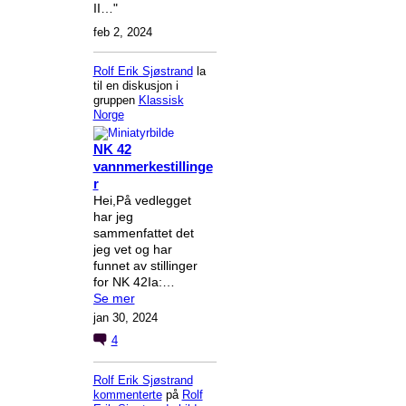
II…"
feb 2, 2024
Rolf Erik Sjøstrand
la
til en diskusjon i
gruppen
Klassisk
Norge
NK 42
vannmerkestillinge
r
Hei,På vedlegget
har jeg
sammenfattet det
jeg vet og har
funnet av stillinger
for NK 42Ia:…
Se mer
jan 30, 2024
4
Rolf Erik Sjøstrand
kommenterte
på
Rolf