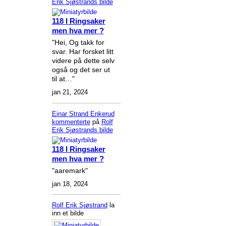
Erik Sjøstrands
bilde
118 I Ringsaker
men hva mer ?
"Hei, Og takk for
svar. Har forsket litt
videre på dette selv
også og det ser ut
til at…"
jan 21, 2024
Einar Strand Enkerud
kommenterte
på
Rolf
Erik Sjøstrands
bilde
118 I Ringsaker
men hva mer ?
"aaremark"
jan 18, 2024
Rolf Erik Sjøstrand
la
inn et bilde