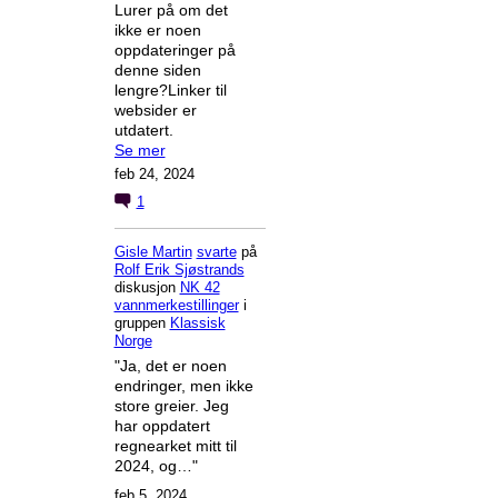
Lurer på om det
ikke er noen
oppdateringer på
denne siden
lengre?Linker til
websider er
utdatert.
Se mer
feb 24, 2024
1
Gisle Martin
svarte
på
Rolf Erik Sjøstrands
diskusjon
NK 42
vannmerkestillinger
i
gruppen
Klassisk
Norge
"Ja, det er noen
endringer, men ikke
store greier. Jeg
har oppdatert
regnearket mitt til
2024, og…"
feb 5, 2024