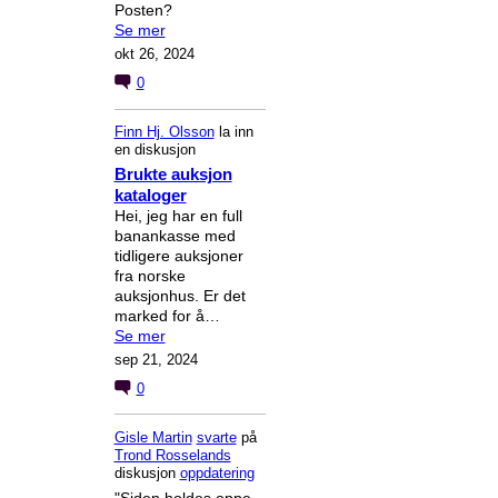
Posten?
Se mer
okt 26, 2024
0
Finn Hj. Olsson
la inn
en diskusjon
Brukte auksjon
kataloger
Hei, jeg har en full
banankasse med
tidligere auksjoner
fra norske
auksjonhus. Er det
marked for å…
Se mer
sep 21, 2024
0
Gisle Martin
svarte
på
Trond Rosselands
diskusjon
oppdatering
"Siden holdes oppe