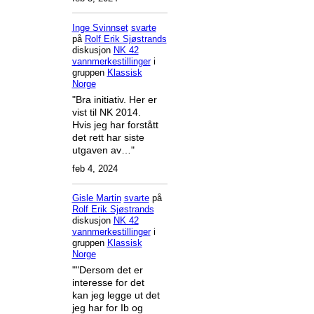
Inge Svinnset
svarte
på
Rolf Erik Sjøstrands
diskusjon
NK 42
vannmerkestillinger
i
gruppen
Klassisk
Norge
"Bra initiativ. Her er
vist til NK 2014.
Hvis jeg har forstått
det rett har siste
utgaven av…"
feb 4, 2024
Gisle Martin
svarte
på
Rolf Erik Sjøstrands
diskusjon
NK 42
vannmerkestillinger
i
gruppen
Klassisk
Norge
""Dersom det er
interesse for det
kan jeg legge ut det
jeg har for Ib og