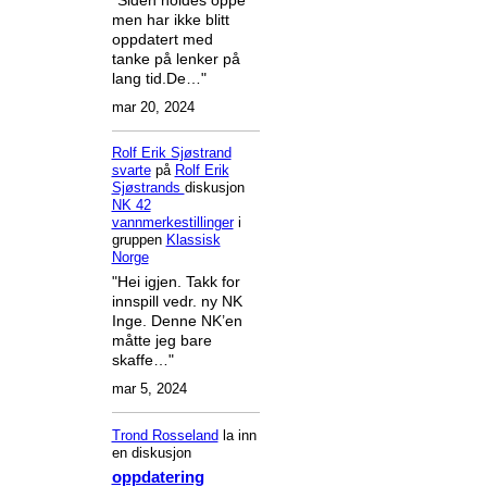
men har ikke blitt
oppdatert med
tanke på lenker på
lang tid.De…"
mar 20, 2024
Rolf Erik Sjøstrand
svarte
på
Rolf Erik
Sjøstrands
diskusjon
NK 42
vannmerkestillinger
i
gruppen
Klassisk
Norge
"Hei igjen. Takk for
innspill vedr. ny NK
Inge. Denne NK’en
måtte jeg bare
skaffe…"
mar 5, 2024
Trond Rosseland
la inn
en diskusjon
oppdatering