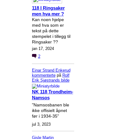
118 I Ringsaker
men hva mer ?
Kan noen hjelpe
med hva som er
tekst på dette
stempelet i tillegg til
Ringsaker ??
jan 17, 2024
2
Einar Strand Enkerud
kommenterte
på
Rolf
Erik Sjøstrands
bilde
NK 118 Trondheim-
Namsos
"Namsosbanen ble
ikke offisielt åpnet
før i 1934-35"
jul 3, 2023
Gisle Martin