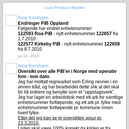
Load Previous Replies
Arne Korshavn
Endringer PiB Oppland
Følgende har endret enhetsnummer:
122593 Roa PiB
- nytt enhetsnummer
122657
fra
1.7.2010
122577 Kirkeby PiB
- nytt enhetsnummer
122658
fra 8.7.2010
jul 16, 2010
Arne Korshavn
Oversikt over alle PiB'er i Norge med operativ
fom - tom dato.
Jeg har mottatt regnearket som Erling nevner i en
annen tråd, og har bearbeidet dette slik at det skal
bli litt enklere og benytte som et "oppslagsverk".
Jeg har laget en arbeidsbok med ett ark for samtlige
enhetsnummer fortløpende, og ett ark pr. fylke med
enhetsnummer fortløpende pr. kommune innen
hvert fylke.
Etter det jeg kan se er oversikten ajour pr.
23.3.2010.
Listen skal være 100% korrekt da kilden er fra