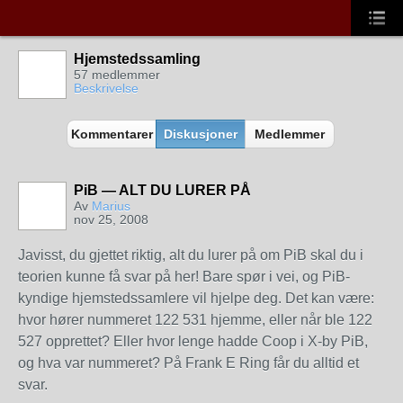
Hjemstedssamling
57 medlemmer
Beskrivelse
Kommentarer
Diskusjoner
Medlemmer
PiB — ALT DU LURER PÅ
Av
Marius
nov 25, 2008
Javisst, du gjettet riktig, alt du lurer på om PiB skal du i
teorien kunne få svar på her! Bare spør i vei, og PiB-
kyndige hjemstedssamlere vil hjelpe deg. Det kan være:
hvor hører nummeret 122 531 hjemme, eller når ble 122
527 opprettet? Eller hvor lenge hadde Coop i X-by PiB,
og hva var nummeret? På Frank E Ring får du alltid et
svar.