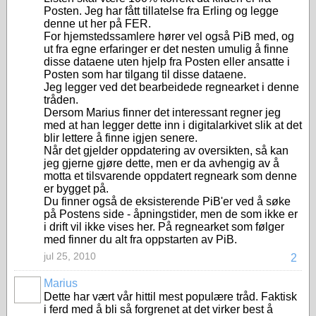
Posten. Jeg har fått tillatelse fra Erling og legge
denne ut her på FER.
For hjemstedssamlere hører vel også PiB med, og
ut fra egne erfaringer er det nesten umulig å finne
disse dataene uten hjelp fra Posten eller ansatte i
Posten som har tilgang til disse dataene.
Jeg legger ved det bearbeidede regnearket i denne
tråden.
Dersom Marius finner det interessant regner jeg
med at han legger dette inn i digitalarkivet slik at det
blir lettere å finne igjen senere.
Når det gjelder oppdatering av oversikten, så kan
jeg gjerne gjøre dette, men er da avhengig av å
motta et tilsvarende oppdatert regneark som denne
er bygget på.
Du finner også de eksisterende PiB'er ved å søke
på Postens side - åpningstider, men de som ikke er
i drift vil ikke vises her. På regnearket som følger
med finner du alt fra oppstarten av PiB.
jul 25, 2010
2
Marius
Dette har vært vår hittil mest populære tråd. Faktisk
i ferd med å bli så forgrenet at det virker best å