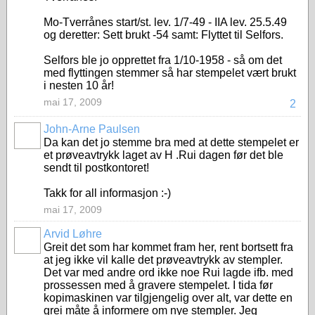
Mo-Tverrånes start/st. lev. 1/7-49 - IIA lev. 25.5.49
og deretter: Sett brukt -54 samt: Flyttet til Selfors.
Selfors ble jo opprettet fra 1/10-1958 - så om det
med flyttingen stemmer så har stempelet vært brukt
i nesten 10 år!
mai 17, 2009
2
John-Arne Paulsen
Da kan det jo stemme bra med at dette stempelet er
et prøveavtrykk laget av H .Rui dagen før det ble
sendt til postkontoret!
Takk for all informasjon :-)
mai 17, 2009
Arvid Løhre
Greit det som har kommet fram her, rent bortsett fra
at jeg ikke vil kalle det prøveavtrykk av stempler.
Det var med andre ord ikke noe Rui lagde ifb. med
prossessen med å gravere stempelet. I tida før
kopimaskinen var tilgjengelig over alt, var dette en
grei måte å informere om nye stempler. Jeg