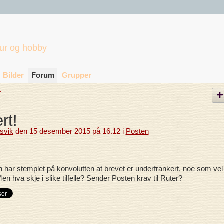
tur og hobby
Bilder
Forum
Grupper
r
rt!
lsvik
den 15 desember 2015 på 16.12 i
Posten
n har stemplet på konvolutten at brevet er underfrankert, noe som vel
en hva skje i slike tilfelle? Sender Posten krav til Ruter?