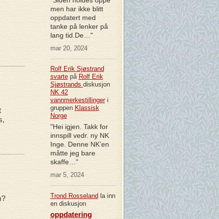
men har ikke blitt
oppdatert med
tanke på lenker på
lang tid.De…"
mar 20, 2024
Rolf Erik Sjøstrand
svarte
på
Rolf Erik
Sjøstrands
diskusjon
NK 42
vannmerkestillinger
i
gruppen
Klassisk
t
Norge
s,
"Hei igjen. Takk for
innspill vedr. ny NK
Inge. Denne NK’en
måtte jeg bare
skaffe…"
mar 5, 2024
Trond Rosseland
la inn
m?
en diskusjon
oppdatering