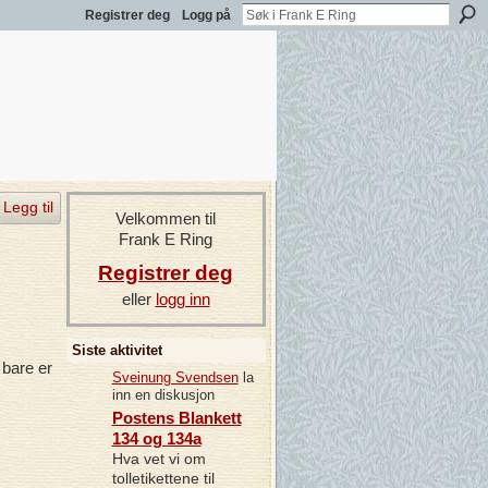
Registrer deg
Logg på
Legg til
Velkommen til
Frank E Ring
Registrer deg
eller
logg inn
Siste aktivitet
 bare er
Sveinung Svendsen
la
inn en diskusjon
Postens Blankett
134 og 134a
Hva vet vi om
tolletikettene til