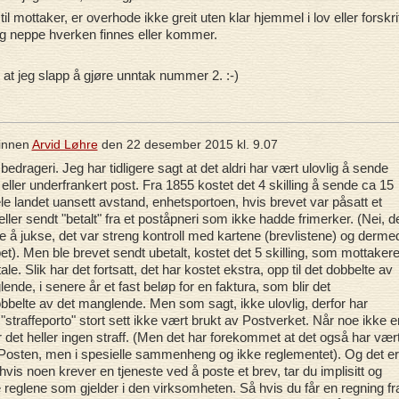
il mottaker, er overhode ikke greit uten klar hjemmel i lov eller forskrif
eg neppe hverken finnes eller kommer.
r at jeg slapp å gjøre unntak nummer 2. :-)
innen
Arvid Løhre
den
22 desember 2015 kl. 9.07
 bedrageri. Jeg har tidligere sagt at det aldri har vært ulovlig å sende
 eller underfrankert post. Fra 1855 kostet det 4 skilling å sende ca 15
le landet uansett avstand, enhetsportoen, hvis brevet var påsatt et
eller sendt "betalt" fra et poståpneri som ikke hadde frimerker. (Nei, d
ke å jukse, det var streng kontroll med kartene (brevlistene) og derme
t). Men ble brevet sendt ubetalt, kostet det 5 skilling, som mottaker
le. Slik har det fortsatt, det har kostet ekstra, opp til det dobbelte av
ende, i senere år et fast beløp for en faktura, som blir det
belte av det manglende. Men som sagt, ikke ulovlig, derfor har
"straffeporto" stort sett ikke vært brukt av Postverket. Når noe ikke e
er det heller ingen straff. (Men det har forekommet at det også har vær
 Posten, men i spesielle sammenheng og ikke reglementet). Og det er
, hvis noen krever en tjeneste ved å poste et brev, tar du implisitt og
 reglene som gjelder i den virksomheten. Så hvis du får en regning fr