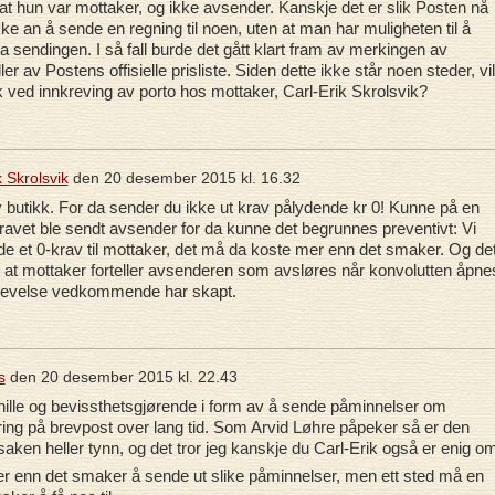
m at hun var mottaker, og ikke avsender. Kanskje det er slik Posten nå
kke an å sende en regning til noen, uten at man har muligheten til å
 sendingen. I så fall burde det gått klart fram av merkingen av
er av Postens offisielle prisliste. Siden dette ikke står noen steder, vil
k ved innkreving av porto hos mottaker, Carl-Erik Skrolsvik?
k Skrolsvik
den
20 desember 2015 kl. 16.32
 butikk. For da sender du ikke ut krav pålydende kr 0! Kunne på en
kravet ble sendt avsender for da kunne det begrunnes preventivt: Vi
e et 0-krav til mottaker, det må da koste mer enn det smaker. Og de
 at mottaker forteller avsenderen som avsløres når konvolutten åpne
pplevelse vedkommende har skapt.
s
den
20 desember 2015 kl. 22.43
nille og bevissthetsgjørende i form av å sende påminnelser om
ing på brevpost over lang tid. Som Arvid Løhre påpeker så er den
 saken heller tynn, og det tror jeg kanskje du Carl-Erik også er enig o
er enn det smaker å sende ut slike påminnelser, men ett sted må en