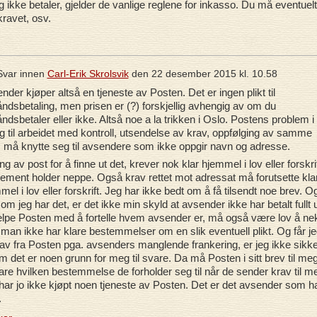
 ikke betaler, gjelder de vanlige reglene for inkasso. Du må eventuelt
kravet, osv.
var innen
Carl-Erik Skrolsvik
den
22 desember 2015 kl. 10.58
nder kjøper altså en tjeneste av Posten. Det er ingen plikt til
åndsbetaling, men prisen er (?) forskjellig avhengig av om du
åndsbetaler eller ikke. Altså noe a la trikken i Oslo. Postens problem i
egg til arbeidet med kontroll, utsendelse av krav, oppfølging av samme
, må knytte seg til avsendere som ikke oppgir navn og adresse.
g av post for å finne ut det, krever nok klar hjemmel i lov eller forskrif
ement holder neppe. Også krav rettet mot adressat må forutsette kla
mel i lov eller forskrift. Jeg har ikke bedt om å få tilsendt noe brev. O
 om jeg har det, er det ikke min skyld at avsender ikke har betalt fullt u
elpe Posten med å fortelle hvem avsender er, må også være lov å ne
 man ikke har klare bestemmelser om en slik eventuell plikt. Og får j
rav fra Posten pga. avsenders manglende frankering, er jeg ikke sikke
m det er noen grunn for meg til svare. Da må Posten i sitt brev til meg
lare hvilken bestemmelse de forholder seg til når de sender krav til m
har jo ikke kjøpt noen tjeneste av Posten. Det er det avsender som h
.