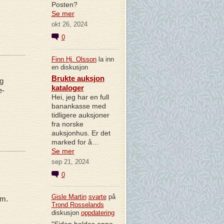
Posten?
Se mer
okt 26, 2024
0
Finn Hj. Olsson
la inn
en diskusjon
Brukte auksjon
ig
kataloger
e-
Hei, jeg har en full
banankasse med
tidligere auksjoner
fra norske
auksjonhus. Er det
marked for å…
Se mer
sep 21, 2024
0
Gisle Martin
svarte
på
am.
Trond Rosselands
diskusjon
oppdatering
"Siden holdes oppe