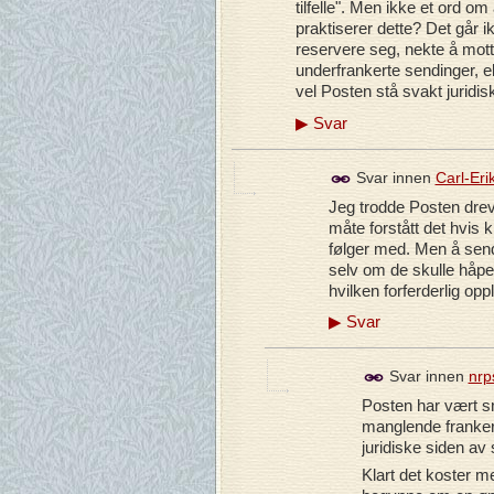
tilfelle". Men ikke et ord o
praktiserer dette? Det går i
reservere seg, nekte å motta
underfrankerte sendinger, ell
vel Posten stå svakt juridis
▶
Svar
Svar innen
Carl-Eri
Jeg trodde Posten drev
måte forstått det hvis 
følger med. Men å send
selv om de skulle håpe
hvilken forferderlig o
▶
Svar
Svar innen
nrp
Posten har vært s
manglende franker
juridiske siden av
Klart det koster m