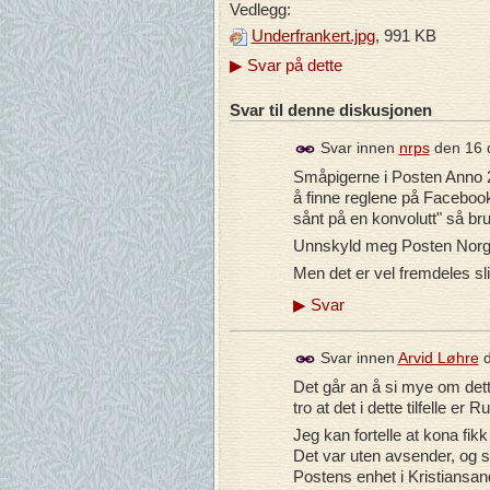
Vedlegg:
Underfrankert.jpg
, 991 KB
▶
Svar på dette
Svar til denne diskusjonen
Svar innen
nrps
den
16 
Småpigerne i Posten Anno 201
å finne reglene på Facebook
sånt på en konvolutt" så bru
Unnskyld meg Posten Norge; F
Men det er vel fremdeles sl
▶
Svar
Svar innen
Arvid Løhre
Det går an å si mye om dette,
tro at det i dette tilfelle er
Jeg kan fortelle at kona fik
Det var uten avsender, og s
Postens enhet i Kristiansan