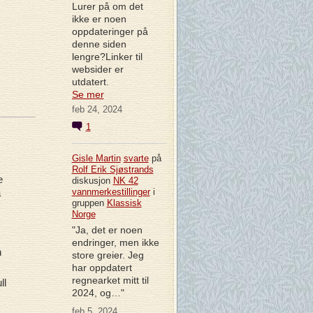
Lurer på om det
ikke er noen
oppdateringer på
denne siden
lengre?Linker til
websider er
utdatert.
Se mer
feb 24, 2024
1
Gisle Martin
svarte
på
Rolf Erik Sjøstrands
e
diskusjon
NK 42
vannmerkestillinger
i
å
gruppen
Klassisk
Norge
"Ja, det er noen
endringer, men ikke
n
store greier. Jeg
har oppdatert
regnearket mitt til
ll
2024, og…"
feb 5, 2024