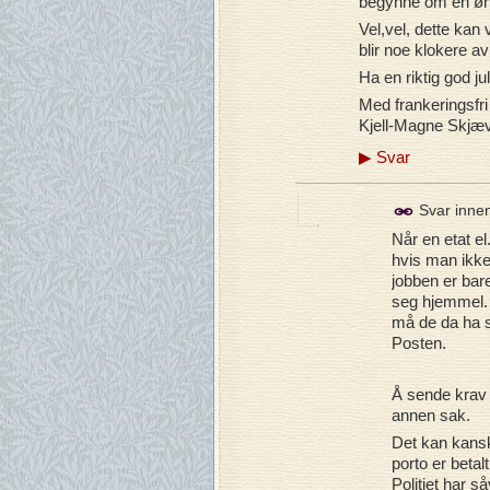
begynne om en ønsk
Vel,vel, dette kan 
blir noe klokere av
Ha en riktig god jul
Med frankeringsfri
Kjell-Magne Skjæ
▶
Svar
Svar inne
Når en etat el
hvis man ikke
jobben er bare
seg hjemmel. 
må de da ha s
Posten.
Å sende krav t
annen sak.
Det kan kanskj
porto er betal
Politiet har så