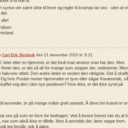
er å få noe til.
vi synse om samt sikte til lover og regler til krampa tar oss - uten at vi
 det.
 alle!
 hilsen
vesland
n
Carl-Erik Skrolsvik
den
21 desember 2015 kl. 8.21
.l. leter etter en hjemmel, er det fordi man ønsker man har den. Men
 finner den, er det så alt for mange som stopper der, nedstemte. Men
 halvveis utført. Den andre delen er nesten den viktigste. Det å skaff
Og hvis Posten mener hjemmelen er tynn eller sågar fraværende, s
kaffet seg den i den nye postloven? Hvis ikke, er det ikke synd på
il avsender, er på mange måter greit uansett. Å drive inn kravet er e
e ses på som en form for bedrageri. Ved å levere brevet sier du at fu
t, noe som altså ikke er tilfelle. Men å anmelde det, fører neppe frem.
vidt jeg forstår, nok å gjøre.