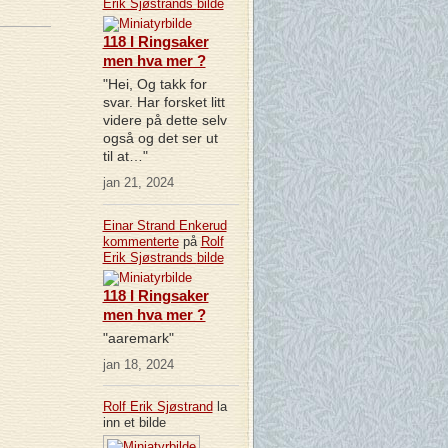
Erik Sjøstrands
bilde
118 I Ringsaker
men hva mer ?
"Hei, Og takk for
svar. Har forsket litt
videre på dette selv
også og det ser ut
til at…"
jan 21, 2024
Einar Strand Enkerud
kommenterte
på
Rolf
Erik Sjøstrands
bilde
118 I Ringsaker
men hva mer ?
"aaremark"
jan 18, 2024
Rolf Erik Sjøstrand
la
inn et bilde