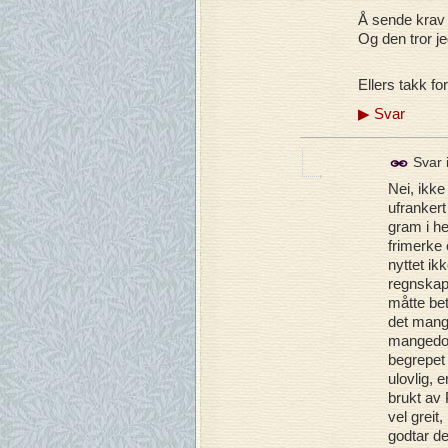
Å sende krav t
Og den tror j
Ellers takk fo
▶
Svar
Svar 
Nei, ikke
ufrankert
gram i he
frimerke 
nyttet ik
regnskape
måtte beta
det mangl
mangedob
begrepet 
ulovlig, 
brukt av
vel greit
godtar de