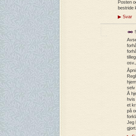
Posten og
bestride 
▶
Svar
S
Avse
forh
forh
till
osv.
Åpnin
Regl
hjem
selv
Å hj
hvis
et k
på o
fork
Jeg 
gjort