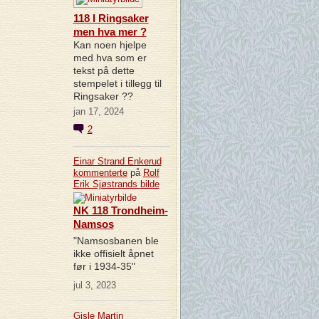
118 I Ringsaker
men hva mer ?
Kan noen hjelpe
med hva som er
tekst på dette
stempelet i tillegg til
Ringsaker ??
jan 17, 2024
2
Einar Strand Enkerud
kommenterte
på
Rolf
Erik Sjøstrands
bilde
NK 118 Trondheim-
Namsos
"Namsosbanen ble
ikke offisielt åpnet
før i 1934-35"
jul 3, 2023
Gisle Martin