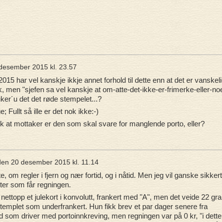
desember 2015 kl. 23.57
5 har vel kanskje ikkje annet forhold til dette enn at det er vanskel
, men "sjefen sa vel kanskje at om-atte-det-ikke-er-frimerke-eller-no
ker´u det det røde stempelet...?
ullt så ille er det nok ikke:-)
ik at mottaker er den som skal svare for manglende porto, eller?
den
20 desember 2015 kl. 11.14
 om regler i fjern og nær fortid, og i nåtid. Men jeg vil ganske sikkert
 Ruter som får regningen.
k nettopp et julekort i konvolutt, frankert med "A", men det veide 22 gr
templet som underfrankert. Hun fikk brev et par dager senere fra
d som driver med portoinnkreving, men regningen var på 0 kr, "i dette