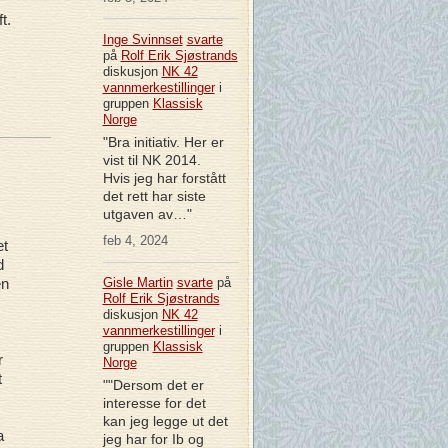
t.
Inge Svinnset
svarte
på
Rolf Erik Sjøstrands
diskusjon
NK 42
vannmerkestillinger
i
gruppen
Klassisk
Norge
"Bra initiativ. Her er
vist til NK 2014.
Hvis jeg har forstått
det rett har siste
utgaven av…"
feb 4, 2024
et
d
Gisle Martin
svarte
på
en
Rolf Erik Sjøstrands
diskusjon
NK 42
vannmerkestillinger
i
gruppen
Klassisk
r
Norge
t
""Dersom det er
interesse for det
kan jeg legge ut det
a
jeg har for Ib og