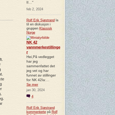
II…"
feb 2, 2024
Rolf Erik Sjøstrand
la
til en diskusjon i
gruppen
Klassisk
Norge
NK 42
vannmerkestillinge
r
Hei,På vedlegget
t.
har jeg
r
sammenfattet det
g
jeg vet og har
t.
funnet av stillinger
kte
for NK 42Ia:…
eg
Se mer
r
jan 30, 2024
,
4
eg.
ar
Rolf Erik Sjøstrand
kommenterte
på
Rolf