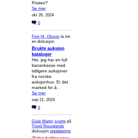
Posten?
Se mer
okt 26, 2024
0
Finn Hj. Olsson
la inn
en diskusjon
Brukte auksjon
kataloger
Hei, jeg har en full
banankasse med
tidligere auksjoner
fra norske
auksjonhus. Er det
marked for å…
Se mer
sep 21, 2024
0
Gisle Martin
svarte
på
Trond Rosselands
diskusjon
oppdatering
"Siden holdes oppe