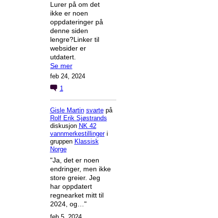
Lurer på om det
ikke er noen
oppdateringer på
denne siden
lengre?Linker til
websider er
utdatert.
Se mer
feb 24, 2024
1
Gisle Martin
svarte
på
Rolf Erik Sjøstrands
diskusjon
NK 42
vannmerkestillinger
i
gruppen
Klassisk
Norge
"Ja, det er noen
endringer, men ikke
store greier. Jeg
har oppdatert
regnearket mitt til
2024, og…"
feb 5, 2024