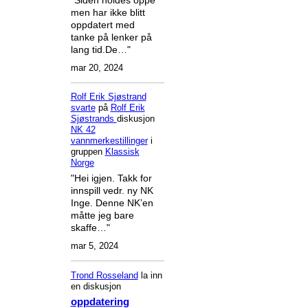
men har ikke blitt
oppdatert med
tanke på lenker på
lang tid.De…"
mar 20, 2024
Rolf Erik Sjøstrand
svarte
på
Rolf Erik
Sjøstrands
diskusjon
NK 42
vannmerkestillinger
i
gruppen
Klassisk
Norge
"Hei igjen. Takk for
innspill vedr. ny NK
Inge. Denne NK’en
måtte jeg bare
skaffe…"
mar 5, 2024
Trond Rosseland
la inn
en diskusjon
oppdatering