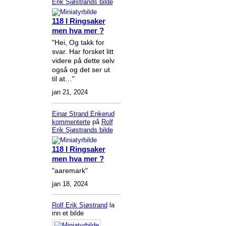
Erik Sjøstrands
bilde
118 I Ringsaker
men hva mer ?
"Hei, Og takk for
svar. Har forsket litt
videre på dette selv
også og det ser ut
til at…"
jan 21, 2024
Einar Strand Enkerud
kommenterte
på
Rolf
Erik Sjøstrands
bilde
118 I Ringsaker
men hva mer ?
"aaremark"
jan 18, 2024
Rolf Erik Sjøstrand
la
inn et bilde