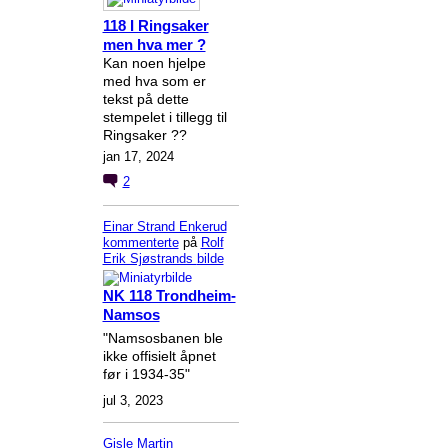
118 I Ringsaker
men hva mer ?
Kan noen hjelpe
med hva som er
tekst på dette
stempelet i tillegg til
Ringsaker ??
jan 17, 2024
2
Einar Strand Enkerud
kommenterte
på
Rolf
Erik Sjøstrands
bilde
NK 118 Trondheim-
Namsos
"Namsosbanen ble
ikke offisielt åpnet
før i 1934-35"
jul 3, 2023
Gisle Martin