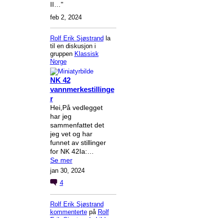
II…"
feb 2, 2024
Rolf Erik Sjøstrand
la
til en diskusjon i
gruppen
Klassisk
Norge
NK 42
vannmerkestillinge
r
Hei,På vedlegget
har jeg
sammenfattet det
jeg vet og har
funnet av stillinger
for NK 42Ia:…
Se mer
jan 30, 2024
4
Rolf Erik Sjøstrand
kommenterte
på
Rolf