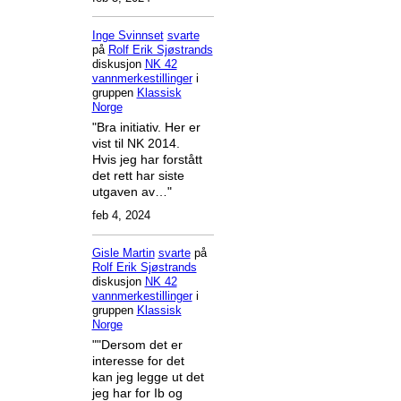
Inge Svinnset
svarte
på
Rolf Erik Sjøstrands
diskusjon
NK 42
vannmerkestillinger
i
gruppen
Klassisk
Norge
"Bra initiativ. Her er
vist til NK 2014.
Hvis jeg har forstått
det rett har siste
utgaven av…"
feb 4, 2024
Gisle Martin
svarte
på
Rolf Erik Sjøstrands
diskusjon
NK 42
vannmerkestillinger
i
gruppen
Klassisk
Norge
""Dersom det er
interesse for det
kan jeg legge ut det
jeg har for Ib og