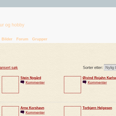
tur og hobby
Bilder
Forum
Grupper
ansert søk
Sorter etter:
Stein Nygård
Øivind Rojahn Karls
Kommenter
Kommenter
Arne Korshavn
Torbjørn Helgesen
Kommenter