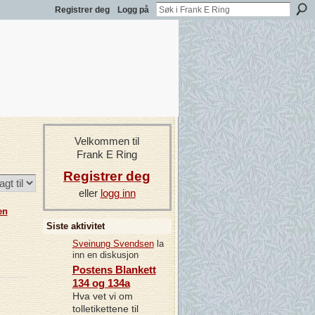
Registrer deg
Logg på
Velkommen til
Frank E Ring
Registrer deg
eller
logg inn
en
Siste aktivitet
Sveinung Svendsen
la
inn en diskusjon
Postens Blankett
134 og 134a
Hva vet vi om
tolletikettene til