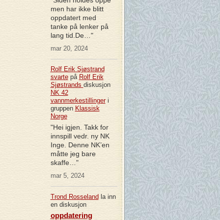
men har ikke blitt
oppdatert med
tanke på lenker på
lang tid.De…"
mar 20, 2024
Rolf Erik Sjøstrand
svarte
på
Rolf Erik
Sjøstrands
diskusjon
NK 42
vannmerkestillinger
i
gruppen
Klassisk
Norge
"Hei igjen. Takk for
innspill vedr. ny NK
Inge. Denne NK’en
måtte jeg bare
skaffe…"
mar 5, 2024
Trond Rosseland
la inn
en diskusjon
oppdatering