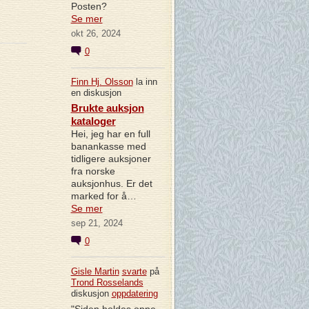
Posten?
Se mer
okt 26, 2024
0
Finn Hj. Olsson
la inn
en diskusjon
Brukte auksjon
kataloger
Hei, jeg har en full
banankasse med
tidligere auksjoner
fra norske
auksjonhus. Er det
marked for å…
Se mer
sep 21, 2024
0
Gisle Martin
svarte
på
Trond Rosselands
diskusjon
oppdatering
"Siden holdes oppe