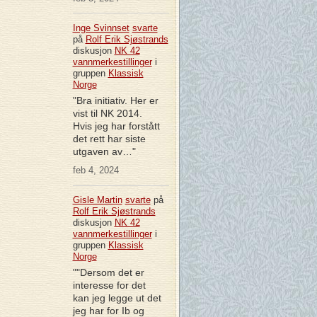
Inge Svinnset
svarte
på
Rolf Erik Sjøstrands
diskusjon
NK 42
vannmerkestillinger
i
gruppen
Klassisk
Norge
"Bra initiativ. Her er
vist til NK 2014.
Hvis jeg har forstått
det rett har siste
utgaven av…"
feb 4, 2024
Gisle Martin
svarte
på
Rolf Erik Sjøstrands
diskusjon
NK 42
vannmerkestillinger
i
gruppen
Klassisk
Norge
""Dersom det er
interesse for det
kan jeg legge ut det
jeg har for Ib og