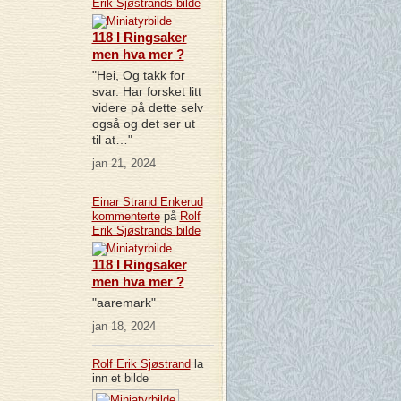
Erik Sjøstrands
bilde
118 I Ringsaker
men hva mer ?
"Hei, Og takk for
svar. Har forsket litt
videre på dette selv
også og det ser ut
til at…"
jan 21, 2024
Einar Strand Enkerud
kommenterte
på
Rolf
Erik Sjøstrands
bilde
118 I Ringsaker
men hva mer ?
"aaremark"
jan 18, 2024
Rolf Erik Sjøstrand
la
inn et bilde