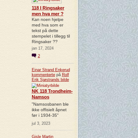
118 I Ringsaker
men hva mer ?
Kan noen hjelpe
med hva som er
tekst på dette
stempelet i tillegg til
Ringsaker ??
jan 17, 2024
2
Einar Strand Enkerud
kommenterte
på
Rolf
Erik Sjøstrands
bilde
NK 118 Trondheim-
Namsos
"Namsosbanen ble
ikke offisielt åpnet
før i 1934-35"
jul 3, 2023
Gisle Martin