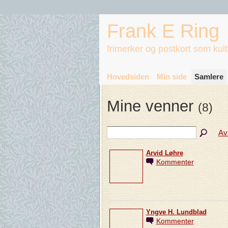
Frank E Ring
frimerker og postkort som kul
Hovedsiden
Min side
Samlere
Mine venner
(8)
Av
Arvid Løhre
Kommenter
Yngve H. Lundblad
Kommenter