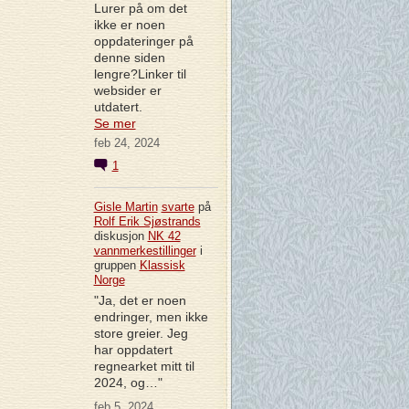
Lurer på om det
ikke er noen
oppdateringer på
denne siden
lengre?Linker til
websider er
utdatert.
Se mer
feb 24, 2024
1
Gisle Martin
svarte
på
Rolf Erik Sjøstrands
diskusjon
NK 42
vannmerkestillinger
i
gruppen
Klassisk
Norge
"Ja, det er noen
endringer, men ikke
store greier. Jeg
har oppdatert
regnearket mitt til
2024, og…"
feb 5, 2024