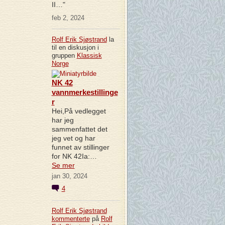
II…"
feb 2, 2024
Rolf Erik Sjøstrand
la
til en diskusjon i
gruppen
Klassisk
Norge
NK 42
vannmerkestillinge
r
Hei,På vedlegget
har jeg
sammenfattet det
jeg vet og har
funnet av stillinger
for NK 42Ia:…
Se mer
jan 30, 2024
4
Rolf Erik Sjøstrand
kommenterte
på
Rolf