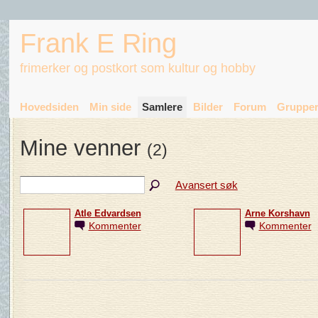
Frank E Ring
frimerker og postkort som kultur og hobby
Hovedsiden
Min side
Samlere
Bilder
Forum
Gruppe
Mine venner
(2)
Avansert søk
Atle Edvardsen
Arne Korshavn
Kommenter
Kommenter