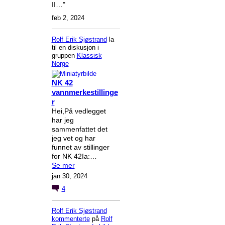
II…"
feb 2, 2024
Rolf Erik Sjøstrand
la
til en diskusjon i
gruppen
Klassisk
Norge
NK 42
vannmerkestillinge
r
Hei,På vedlegget
har jeg
sammenfattet det
jeg vet og har
funnet av stillinger
for NK 42Ia:…
Se mer
jan 30, 2024
4
Rolf Erik Sjøstrand
kommenterte
på
Rolf