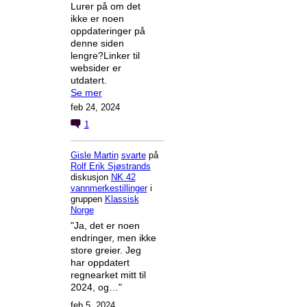
Lurer på om det
ikke er noen
oppdateringer på
denne siden
lengre?Linker til
websider er
utdatert.
Se mer
feb 24, 2024
1
Gisle Martin
svarte
på
Rolf Erik Sjøstrands
diskusjon
NK 42
vannmerkestillinger
i
gruppen
Klassisk
Norge
"Ja, det er noen
endringer, men ikke
store greier. Jeg
har oppdatert
regnearket mitt til
2024, og…"
feb 5, 2024