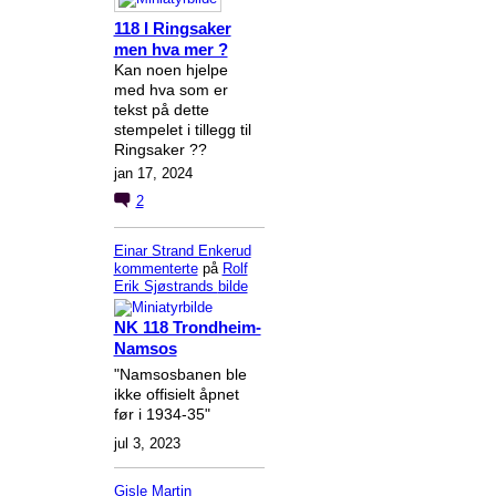
118 I Ringsaker
men hva mer ?
Kan noen hjelpe
med hva som er
tekst på dette
stempelet i tillegg til
Ringsaker ??
jan 17, 2024
2
Einar Strand Enkerud
kommenterte
på
Rolf
Erik Sjøstrands
bilde
NK 118 Trondheim-
Namsos
"Namsosbanen ble
ikke offisielt åpnet
før i 1934-35"
jul 3, 2023
Gisle Martin