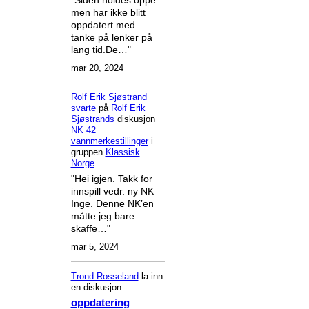
men har ikke blitt
oppdatert med
tanke på lenker på
lang tid.De…"
mar 20, 2024
Rolf Erik Sjøstrand
svarte
på
Rolf Erik
Sjøstrands
diskusjon
NK 42
vannmerkestillinger
i
gruppen
Klassisk
Norge
"Hei igjen. Takk for
innspill vedr. ny NK
Inge. Denne NK’en
måtte jeg bare
skaffe…"
mar 5, 2024
Trond Rosseland
la inn
en diskusjon
oppdatering