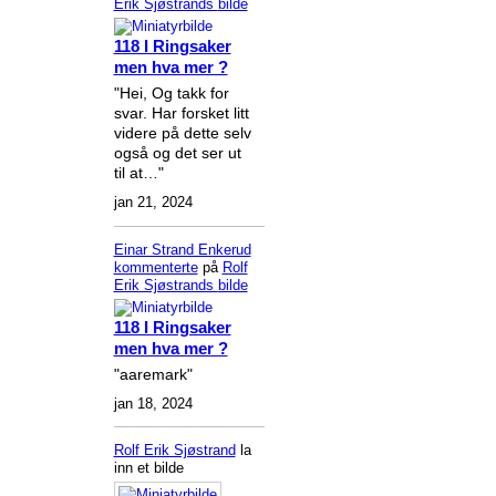
Erik Sjøstrands
bilde
118 I Ringsaker
men hva mer ?
"Hei, Og takk for
svar. Har forsket litt
videre på dette selv
også og det ser ut
til at…"
jan 21, 2024
Einar Strand Enkerud
kommenterte
på
Rolf
Erik Sjøstrands
bilde
118 I Ringsaker
men hva mer ?
"aaremark"
jan 18, 2024
Rolf Erik Sjøstrand
la
inn et bilde