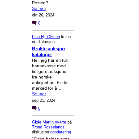
Posten?
Se mer
okt 26, 2024
0
Finn Hj. Olsson
la inn
en diskusjon
Brukte auksjon
kataloger
Hei, jeg har en full
banankasse med
tidligere auksjoner
fra norske
auksjonhus. Er det
marked for å…
Se mer
sep 21, 2024
0
Gisle Martin
svarte
på
Trond Rosselands
diskusjon
oppdatering
"Siden holdes oppe