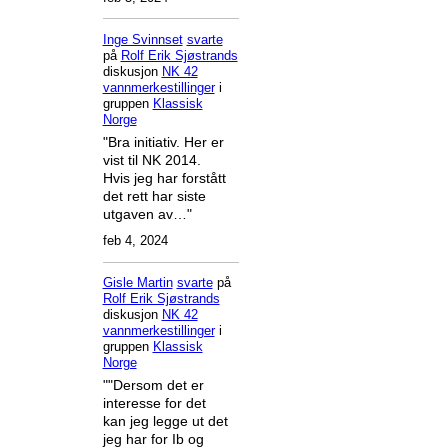
Inge Svinnset
svarte
på
Rolf Erik Sjøstrands
diskusjon
NK 42
vannmerkestillinger
i
gruppen
Klassisk
Norge
"Bra initiativ. Her er
vist til NK 2014.
Hvis jeg har forstått
det rett har siste
utgaven av…"
feb 4, 2024
Gisle Martin
svarte
på
Rolf Erik Sjøstrands
diskusjon
NK 42
vannmerkestillinger
i
gruppen
Klassisk
Norge
""Dersom det er
interesse for det
kan jeg legge ut det
jeg har for Ib og