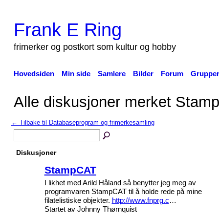
Frank E Ring
frimerker og postkort som kultur og hobby
Hovedsiden
Min side
Samlere
Bilder
Forum
Gruppe
Alle diskusjoner merket Sta
← Tilbake til Databaseprogram og frimerkesamling
Diskusjoner
StampCAT
I likhet med Arild Håland så benytter jeg meg av
programvaren StampCAT til å holde rede på mine
filatelistiske objekter.
http://www.fnprg.c
…
Startet av Johnny Thørnquist