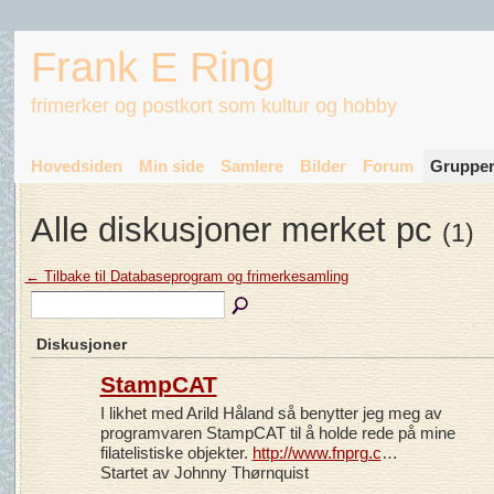
Frank E Ring
frimerker og postkort som kultur og hobby
Hovedsiden
Min side
Samlere
Bilder
Forum
Gruppe
Alle diskusjoner merket pc
(1)
← Tilbake til Databaseprogram og frimerkesamling
Diskusjoner
StampCAT
I likhet med Arild Håland så benytter jeg meg av
programvaren StampCAT til å holde rede på mine
filatelistiske objekter.
http://www.fnprg.c
…
Startet av Johnny Thørnquist