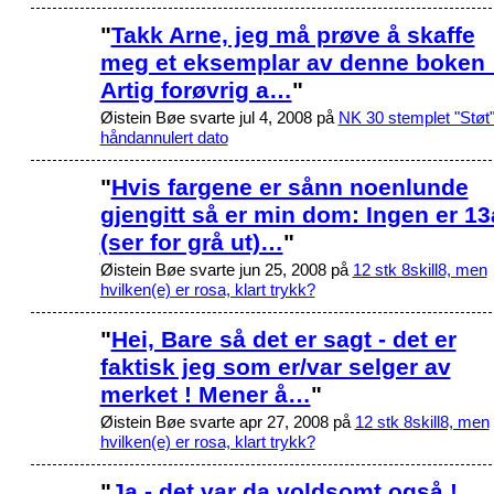
"
Takk Arne, jeg må prøve å skaffe
meg et eksemplar av denne boken 
Artig forøvrig a…
"
Øistein Bøe svarte jul 4, 2008 på
NK 30 stemplet "Støt"
håndannulert dato
"
Hvis fargene er sånn noenlunde
gjengitt så er min dom: Ingen er 13
(ser for grå ut)…
"
Øistein Bøe svarte jun 25, 2008 på
12 stk 8skill8, men
hvilken(e) er rosa, klart trykk?
"
Hei, Bare så det er sagt - det er
faktisk jeg som er/var selger av
merket ! Mener å…
"
Øistein Bøe svarte apr 27, 2008 på
12 stk 8skill8, men
hvilken(e) er rosa, klart trykk?
"
Ja - det var da voldsomt også !