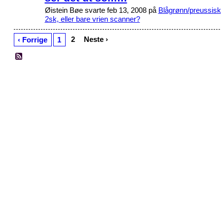
Øistein Bøe svarte feb 13, 2008 på
Blågrønn/preussisk
2sk, eller bare vrien scanner?
2
Neste ›
‹ Forrige
1