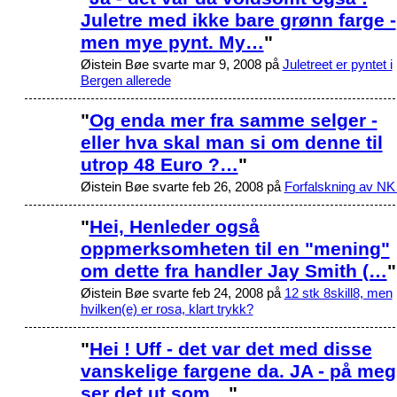
Juletre med ikke bare grønn farge -
men mye pynt. My…
"
Øistein Bøe svarte mar 9, 2008 på
Juletreet er pyntet i
Bergen allerede
"
Og enda mer fra samme selger -
eller hva skal man si om denne til
utrop 48 Euro ?…
"
Øistein Bøe svarte feb 26, 2008 på
Forfalskning av NK
"
Hei, Henleder også
oppmerksomheten til en "mening"
om dette fra handler Jay Smith (…
"
Øistein Bøe svarte feb 24, 2008 på
12 stk 8skill8, men
hvilken(e) er rosa, klart trykk?
"
Hei ! Uff - det var det med disse
vanskelige fargene da. JA - på meg
ser det ut som…
"