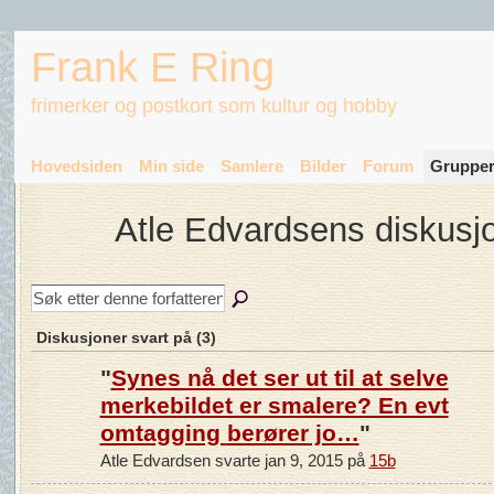
Frank E Ring
frimerker og postkort som kultur og hobby
Hovedsiden
Min side
Samlere
Bilder
Forum
Gruppe
Atle Edvardsens diskusj
Diskusjoner svart på (3)
"
Synes nå det ser ut til at selve
merkebildet er smalere? En evt
omtagging berører jo…
"
Atle Edvardsen svarte jan 9, 2015 på
15b