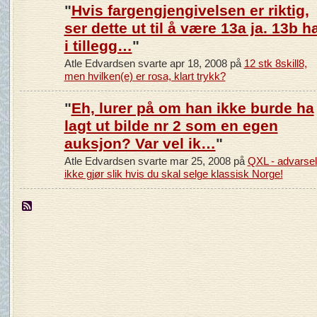
"
Hvis fargengjengivelsen er riktig,
ser dette ut til å være 13a ja. 13b h
i tillegg…
"
Atle Edvardsen svarte apr 18, 2008 på
12 stk 8skill8,
men hvilken(e) er rosa, klart trykk?
"
Eh, lurer på om han ikke burde ha
lagt ut bilde nr 2 som en egen
auksjon? Var vel ik…
"
Atle Edvardsen svarte mar 25, 2008 på
QXL - advarsel
ikke gjør slik hvis du skal selge klassisk Norge!