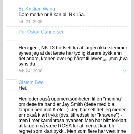
Bj. Kristian Wang
Bare merke nr 8 kan bli NK15a.
feb 21, 2008
Per Oskar Gundersen
Hei igjen , NK 13 bortsett fra at fargen ikke stemmer
synes jeg at det første har tydlig klarere trykk enn
det andre, kronen over og håret til løven,,,,,,mm ,hva
syns du
feb 24, 2008
2
Øistein Bøe
Hei,
Henleder også oppmerksomheten til en "mening"
om dette fra handler Jay Smith (dette med bla.
tappen ned mot K etc...). Jeg har sett det jeg mener
er nokså klart trykk (dvs. tilfredsstiller "kravene") -
men i mer karminrosa nyanser. Men har blitt forklart
at fargen må være ROSA for at merket kan bli
regnet som klart trykk.. Men som flere har vært inne