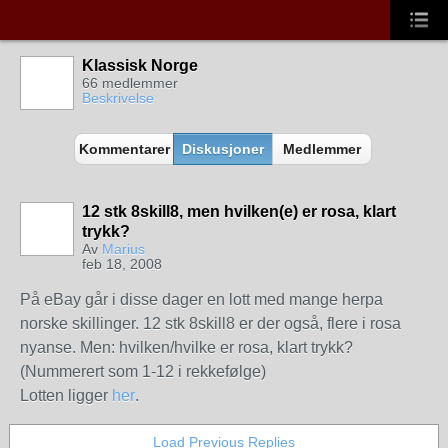
Klassisk Norge
66 medlemmer
Beskrivelse
Kommentarer
Diskusjoner
Medlemmer
12 stk 8skill8, men hvilken(e) er rosa, klart
trykk?
Av
Marius
feb 18, 2008
På eBay går i disse dager en lott med mange herpa
norske skillinger. 12 stk 8skill8 er der også, flere i rosa
nyanse. Men: hvilken/hvilke er rosa, klart trykk?
(Nummerert som 1-12 i rekkefølge)
Lotten ligger
her
.
Load Previous Replies