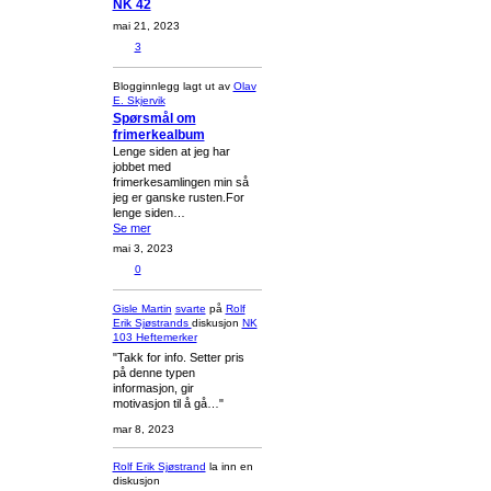
NK 42
mai 21, 2023
3
Blogginnlegg lagt ut av
Olav
E. Skjervik
Spørsmål om
frimerkealbum
Lenge siden at jeg har
jobbet med
frimerkesamlingen min så
jeg er ganske rusten.For
lenge siden…
Se mer
mai 3, 2023
0
Gisle Martin
svarte
på
Rolf
Erik Sjøstrands
diskusjon
NK
103 Heftemerker
"Takk for info. Setter pris
på denne typen
informasjon, gir
motivasjon til å gå…"
mar 8, 2023
Rolf Erik Sjøstrand
la inn en
diskusjon