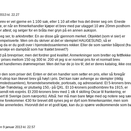
2013 kl. 22.27
brev er vel gjerne en 1:100 sak, eller 1:10 alt etter hva det dreier seg om. Eneste
e, er når en frimerkehandler kjøper et brev med par utagget 10 øre 20mm posthorn
der attest, og selger for en bråta mer gryn på en annen auksjon.
 jeg ser, to arkivbretter. En av disse går gjennom merket. Objektet (som vi sier) er
tempelsverte. Men om du skriver at det er stemplet HAUGESUND, så er
g da er du godt over i hjemstedssamlernes rekker. Eller de som samler båtpost (fra
anskje en dampbåt som har fraktet brevet?)
å brevpriser, men det fordrer god kvalitet. Anmerkninger som bretter og fettflekker
 prises mellom 150 og 300 kr. 200 vil jeg si er normal pris for et normalt brev.
 handlernes drømmepriser. Men det har de jo lov til; det er deres katalog, ikke os
 den som priser det. Enten er det en handler som setter en pris, eller så foregår
 utrop kan likevel brev gå høyt i pris. Det kan især avhenge av stempler (riktig
 hjemstedssamlere), forsendelsesmetode, portosats, og adresseland. Et 5-kroners bre
i Sør-Trøndelag, er plutselig 150,- på QXL. Et 10-kroners posthornbrev fra 1915, er
sendt rek-exprès. Et 200-kroners brev med 1 stk 4 skilling Oscar til frankering, er
sert til Sverige (som nærporto). Altså: her må man bare følge med og notere seg sæ
gene forekommer. €30 for brevet ditt synes jeg er dyrt som frimerkesamler, men som
nke annerledes. Hvorvidt det er et godt kjøp, kan du jo spørre vedkommende som b
en
9 januar 2013 kl. 22.57