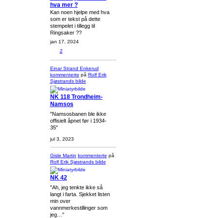
hva mer ?
Kan noen hjelpe med hva
som er tekst på dette
stempelet i tillegg til
Ringsaker ??
jan 17, 2024
2
Einar Strand Enkerud
kommenterte
på
Rolf Erik
Sjøstrands
bilde
NK 118 Trondheim-
Namsos
"Namsosbanen ble ikke
offisielt åpnet før i 1934-
35"
jul 3, 2023
Gisle Martin
kommenterte
på
Rolf Erik Sjøstrands
bilde
NK 42
"Ah, jeg tenkte ikke så
langt i farta. Sjekket listen
min over
vannmerkestillinger som
jeg…"