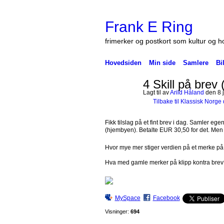
Frank E Ring
frimerker og postkort som kultur og 
Hovedsiden
Min side
Samlere
Bi
4 Skill på brev 
Lagt til av
Arild Håland
den 8 
Tilbake til Klassisk Norge
Fikk tilslag på et fint brev i dag. Samler eg
(hjembyen). Betalte EUR 30,50 for det. Men lu
Hvor mye mer stiger verdien på et merke på b
Hva med gamle merker på klipp kontra brev
MySpace
Facebook
Visninger:
694