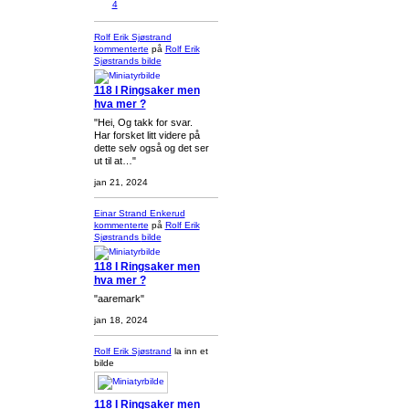
4
Rolf Erik Sjøstrand
kommenterte
på
Rolf Erik
Sjøstrands
bilde
118 I Ringsaker men
hva mer ?
"Hei, Og takk for svar.
Har forsket litt videre på
dette selv også og det ser
ut til at…"
jan 21, 2024
Einar Strand Enkerud
kommenterte
på
Rolf Erik
Sjøstrands
bilde
118 I Ringsaker men
hva mer ?
"aaremark"
jan 18, 2024
Rolf Erik Sjøstrand
la inn et
bilde
118 I Ringsaker men