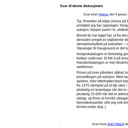
Svar til denne diskusjonen
Svar innen
Marius
den
9 januar 
Tja, frimerker på klipp versus på 
unntaket jeg har oppdaget i Norg
auksjon, klipper paret i to, utste
Brevet du har kjøpt har, ut fra det
dessuten preget av utglidende s
stempelavtrykket på baksiden -- o
Stavanger til Haugesund er det k
Norgeskatalogen er temmelig god p
trekker raskt ned. Et NK 8 på brev
Handlerkatalogen er mer tilnærmet
samlernes.
Prisen på brev påvirkes såklart av
prissettingen på auksjon. Med lavt
sjeldne, eller ettertraktet blant
fra 1970 stemplet på et lite sted 
plutselig en tusenlapp når det er 
plustelig 10.000 når det er adres
utslag, og finne ut hvorfor utsla
hjemstedssamler ville jeg nok te
trinnet under deg ;)
Svar innen
Arild Håland
d