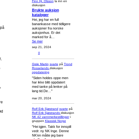
Finn Hj. Olsson
la inn en
diskusjon
Brukte auksjon
kataloger
Hei, jeg har en full
banankasse med tidligere
 på
auksjoner fra norske
auksjonhus. Er det
marked for å…
Se mer
sep 21, 2024
0
,
Gisle Martin
svarte
på
Trond
s
Rosselands
diskusjon
oppdatering
"Siden holdes oppe men
har ikke blitt oppdatert
med tanke på lenker på
v
lang tid.De…"
mar 20, 2024
re
Rolf Erik Sjøstrand
svarte
på
ød
Rolf Erik Sjøstrands
diskusjon
NK 42 vannmerkestillinger
i
gruppen
Klassisk Norge
"Hei igjen. Takk for innspill
vedr. ny NK Inge. Denne
NK’en måtte jeg bare