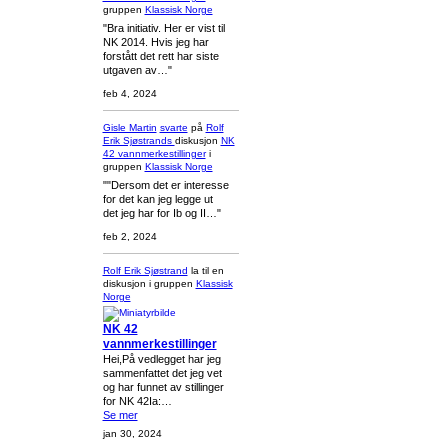
gruppen
Klassisk Norge
"Bra initiativ. Her er vist til
NK 2014. Hvis jeg har
forstått det rett har siste
utgaven av…"
feb 4, 2024
Gisle Martin
svarte
på
Rolf
Erik Sjøstrands
diskusjon
NK
42 vannmerkestillinger
i
gruppen
Klassisk Norge
""Dersom det er interesse
for det kan jeg legge ut
det jeg har for Ib og II…"
feb 2, 2024
Rolf Erik Sjøstrand
la til en
diskusjon i gruppen
Klassisk
Norge
NK 42
vannmerkestillinger
Hei,På vedlegget har jeg
sammenfattet det jeg vet
og har funnet av stillinger
for NK 42Ia:…
Se mer
jan 30, 2024