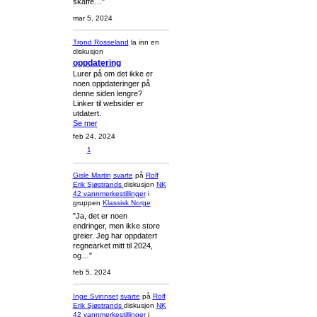
skaffe…"
mar 5, 2024
Trond Rosseland
la inn en
diskusjon
oppdatering
Lurer på om det ikke er
noen oppdateringer på
denne siden lengre?
Linker til websider er
utdatert.
Se mer
feb 24, 2024
1
Gisle Martin
svarte
på
Rolf
Erik Sjøstrands
diskusjon
NK
42 vannmerkestillinger
i
gruppen
Klassisk Norge
"Ja, det er noen
endringer, men ikke store
greier. Jeg har oppdatert
regnearket mitt til 2024,
og…"
feb 5, 2024
Inge Svinnset
svarte
på
Rolf
Erik Sjøstrands
diskusjon
NK
42 vannmerkestillinger
i