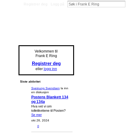
Registrer deg
Logg på
Velkommen til
Frank E Ring
Registrer deg
eller
logg inn
Siste aktivitet
Sveinung Svendsen
la inn
en diskusjon
Postens Blankett 134
og 134a
Hva vet vi om
tolletikettene til Posten?
Se mer
okt 26, 2024
0