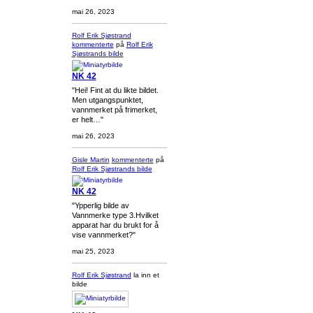
mai 26, 2023
Rolf Erik Sjøstrand
kommenterte
på
Rolf Erik
Sjøstrands
bilde
NK 42
"Hei! Fint at du likte bildet.
Men utgangspunktet,
vannmerket på frimerket,
er helt…"
mai 26, 2023
Gisle Martin
kommenterte
på
Rolf Erik Sjøstrands
bilde
NK 42
"Ypperlig bilde av
Vannmerke type 3.Hvilket
apparat har du brukt for å
vise vannmerket?"
mai 25, 2023
Rolf Erik Sjøstrand
la inn et
bilde