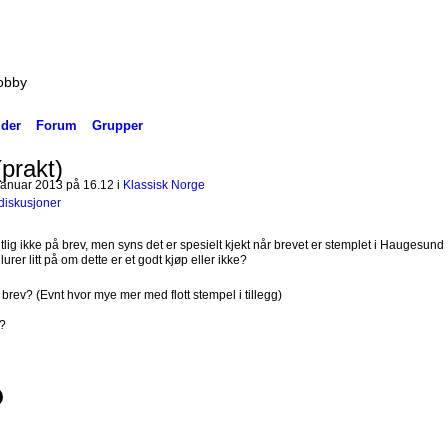
hobby
lder
Forum
Grupper
(prakt)
januar 2013 på 16.12 i
Klassisk Norge
 diskusjoner
entlig ikke på brev, men syns det er spesielt kjekt når brevet er stemplet i Haugesund
rer litt på om dette er et godt kjøp eller ikke?
rev? (Evnt hvor mye mer med flott stempel i tillegg)
?