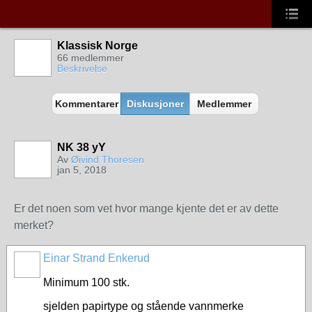
Klassisk Norge
66 medlemmer
Beskrivelse
Kommentarer
Diskusjoner
Medlemmer
NK 38 yY
Av
Øivind Thoresen
jan 5, 2018
Er det noen som vet hvor mange kjente det er av dette
merket?
Einar Strand Enkerud
Minimum 100 stk.
sjelden papirtype og stående vannmerke