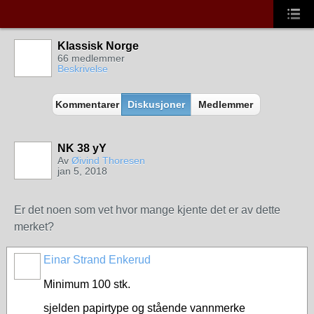
Klassisk Norge
66 medlemmer
Beskrivelse
Kommentarer
Diskusjoner
Medlemmer
NK 38 yY
Av
Øivind Thoresen
jan 5, 2018
Er det noen som vet hvor mange kjente det er av dette
merket?
Einar Strand Enkerud
Minimum 100 stk.
sjelden papirtype og stående vannmerke