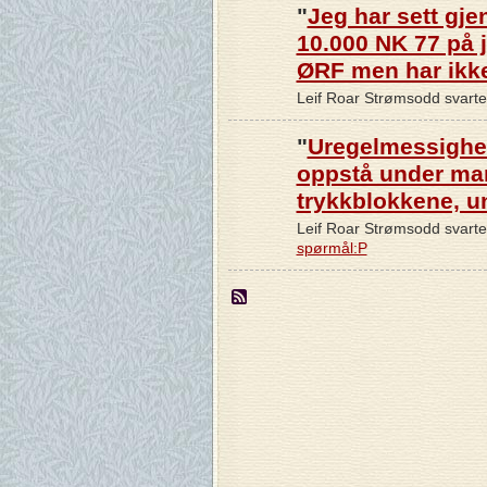
"
Jeg har sett gj
10.000 NK 77 på j
ØRF men har ikk
Leif Roar Strømsodd svarte
"
Uregelmessighet
oppstå under man
trykkblokkene, 
Leif Roar Strømsodd svart
spørmål:P