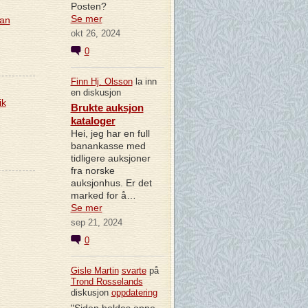
Posten?
Se mer
ran
okt 26, 2024
0
Finn Hj. Olsson
la inn
en diskusjon
ik
Brukte auksjon
kataloger
Hei, jeg har en full
banankasse med
tidligere auksjoner
fra norske
auksjonhus. Er det
marked for å…
Se mer
sep 21, 2024
0
Gisle Martin
svarte
på
Trond Rosselands
diskusjon
oppdatering
"Siden holdes oppe