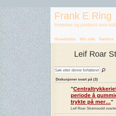
Frank E Ring
frimerker og postkort som kul
Hovedsiden
Min side
Samlere
Leif Roar 
Diskusjoner svart på (3)
"
Centraltrykkeriet
periode å gummi
trykte på mer…
"
Leif Roar Strømsodd svart