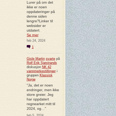
Lurer på om det
ikke er noen
oppdateringer på
denne siden
lengre?Linker til
websider er
utdatert.
Se mer
feb 24, 2024
1
Gisle Martin
svarte
på
Rolf Erik Sjøstrands
diskusjon
NK 42
vannmerkestillinger
i
gruppen
Klassisk
Norge
"Ja, det er noen
endringer, men ikke
store greier. Jeg
har oppdatert
regnearket mitt til
2024, og…"
feb 5, 2024