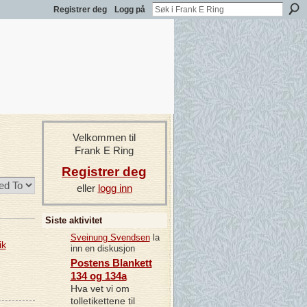
Registrer deg
Logg på
Velkommen til
Frank E Ring
Registrer deg
eller
logg inn
Siste aktivitet
Sveinung Svendsen
la
ik
inn en diskusjon
Postens Blankett
134 og 134a
Hva vet vi om
tolletikettene til