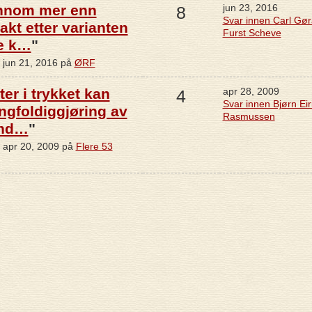
ennom mer enn
jun 23, 2016
8
Svar innen Carl Gø
akt etter varianten
Furst Scheve
e k…
"
 jun 21, 2016 på
ØRF
er i trykket kan
apr 28, 2009
4
Svar innen Bjørn Eir
gfoldiggjøring av
Rasmussen
und…
"
e apr 20, 2009 på
Flere 53