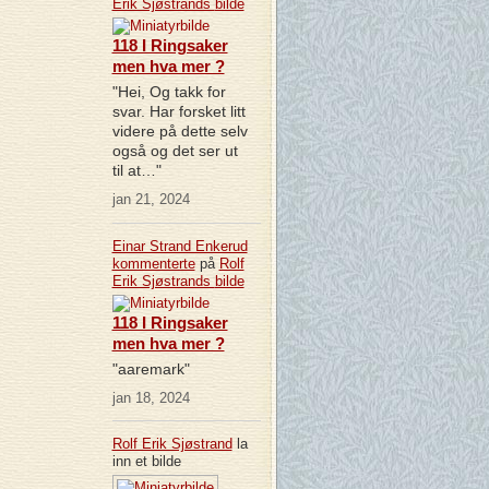
Erik Sjøstrands
bilde
118 I Ringsaker
men hva mer ?
"Hei, Og takk for
svar. Har forsket litt
videre på dette selv
også og det ser ut
til at…"
jan 21, 2024
Einar Strand Enkerud
kommenterte
på
Rolf
Erik Sjøstrands
bilde
118 I Ringsaker
men hva mer ?
"aaremark"
jan 18, 2024
Rolf Erik Sjøstrand
la
inn et bilde