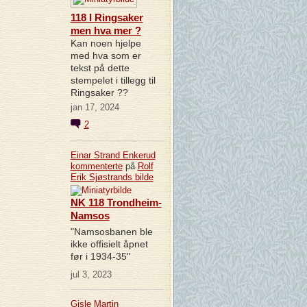
118 I Ringsaker
men hva mer ?
Kan noen hjelpe
med hva som er
tekst på dette
stempelet i tillegg til
Ringsaker ??
jan 17, 2024
2
Einar Strand Enkerud
kommenterte
på
Rolf
Erik Sjøstrands
bilde
NK 118 Trondheim-
Namsos
"Namsosbanen ble
ikke offisielt åpnet
før i 1934-35"
jul 3, 2023
Gisle Martin