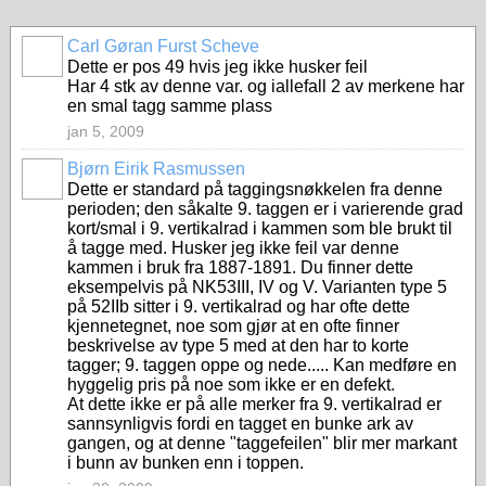
Carl Gøran Furst Scheve
Dette er pos 49 hvis jeg ikke husker feil
Har 4 stk av denne var. og iallefall 2 av merkene har
en smal tagg samme plass
jan 5, 2009
Bjørn Eirik Rasmussen
Dette er standard på taggingsnøkkelen fra denne
perioden; den såkalte 9. taggen er i varierende grad
kort/smal i 9. vertikalrad i kammen som ble brukt til
å tagge med. Husker jeg ikke feil var denne
kammen i bruk fra 1887-1891. Du finner dette
eksempelvis på NK53III, IV og V. Varianten type 5
på 52IIb sitter i 9. vertikalrad og har ofte dette
kjennetegnet, noe som gjør at en ofte finner
beskrivelse av type 5 med at den har to korte
tagger; 9. taggen oppe og nede..... Kan medføre en
hyggelig pris på noe som ikke er en defekt.
At dette ikke er på alle merker fra 9. vertikalrad er
sannsynligvis fordi en tagget en bunke ark av
gangen, og at denne "taggefeilen" blir mer markant
i bunn av bunken enn i toppen.