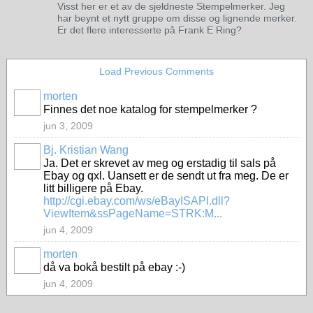
Visst her er et av de sjeldneste Stempelmerker. Jeg
har beynt et nytt gruppe om disse og lignende merker.
Er det flere interesserte på Frank E Ring?
Load Previous Comments
morten
Finnes det noe katalog for stempelmerker ?
jun 3, 2009
Bj. Kristian Wang
Ja. Det er skrevet av meg og erstadig til sals på
Ebay og qxl. Uansett er de sendt ut fra meg. De er
litt billigere på Ebay.
http://cgi.ebay.com/ws/eBayISAPI.dll?
ViewItem&ssPageName=STRK:M...
jun 4, 2009
morten
då va bokå bestilt på ebay :-)
jun 4, 2009