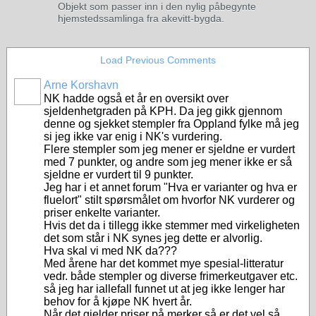
Objekt som passer inn i den nylig påbegynte
hjemstedssamlinga fra akevitt-bygda.
Load Previous Comments
Arne Korshavn
NK hadde også et år en oversikt over
sjeldenhetgraden på KPH. Da jeg gikk gjennom
denne og sjekket stempler fra Oppland fylke må jeg
si jeg ikke var enig i NK's vurdering.
Flere stempler som jeg mener er sjeldne er vurdert
med 7 punkter, og andre som jeg mener ikke er så
sjeldne er vurdert til 9 punkter.
Jeg har i et annet forum "Hva er varianter og hva er
fluelort" stilt spørsmålet om hvorfor NK vurderer og
priser enkelte varianter.
Hvis det da i tillegg ikke stemmer med virkeligheten
det som står i NK synes jeg dette er alvorlig.
Hva skal vi med NK da???
Med årene har det kommet mye spesial-litteratur
vedr. både stempler og diverse frimerkeutgaver etc.
så jeg har iallefall funnet ut at jeg ikke lenger har
behov for å kjøpe NK hvert år.
Når det gjelder priser på merker så er det vel så