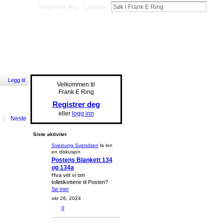
Registrer deg
Logg på
Legg til
Velkommen til
Frank E Ring
Registrer deg
eller
logg inn
|
Neste
Siste aktivitet
Sveinung Svendsen
la inn
en diskusjon
Postens Blankett 134
og 134a
Hva vet vi om
tolletikettene til Posten?
Se mer
okt 26, 2024
0