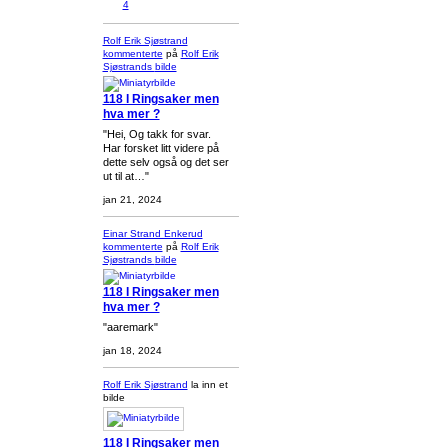
4
Rolf Erik Sjøstrand
kommenterte
på
Rolf Erik
Sjøstrands
bilde
118 I Ringsaker men
hva mer ?
"Hei, Og takk for svar.
Har forsket litt videre på
dette selv også og det ser
ut til at…"
jan 21, 2024
Einar Strand Enkerud
kommenterte
på
Rolf Erik
Sjøstrands
bilde
118 I Ringsaker men
hva mer ?
"aaremark"
jan 18, 2024
Rolf Erik Sjøstrand
la inn et
bilde
118 I Ringsaker men