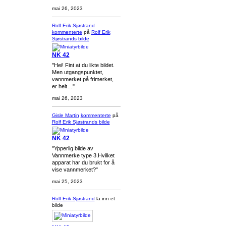
mai 26, 2023
Rolf Erik Sjøstrand
kommenterte
på
Rolf Erik
Sjøstrands
bilde
NK 42
"Hei! Fint at du likte bildet.
Men utgangspunktet,
vannmerket på frimerket,
er helt…"
mai 26, 2023
Gisle Martin
kommenterte
på
Rolf Erik Sjøstrands
bilde
NK 42
"Ypperlig bilde av
Vannmerke type 3.Hvilket
apparat har du brukt for å
vise vannmerket?"
mai 25, 2023
Rolf Erik Sjøstrand
la inn et
bilde