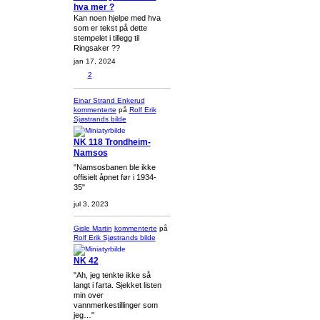
hva mer ?
Kan noen hjelpe med hva
som er tekst på dette
stempelet i tillegg til
Ringsaker ??
jan 17, 2024
2
Einar Strand Enkerud
kommenterte
på
Rolf Erik
Sjøstrands
bilde
NK 118 Trondheim-
Namsos
"Namsosbanen ble ikke
offisielt åpnet før i 1934-
35"
jul 3, 2023
Gisle Martin
kommenterte
på
Rolf Erik Sjøstrands
bilde
NK 42
"Ah, jeg tenkte ikke så
langt i farta. Sjekket listen
min over
vannmerkestillinger som
jeg…"