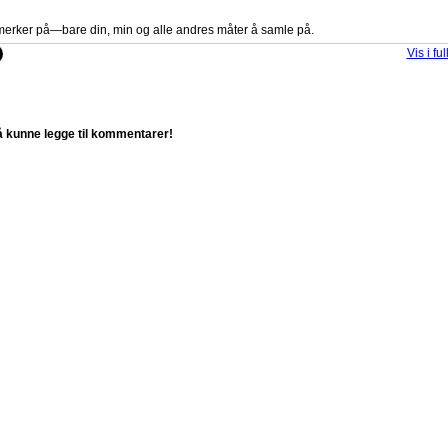
imerker på—bare din, min og alle andres måter å samle på.
Vis i ful
 kunne legge til kommentarer!