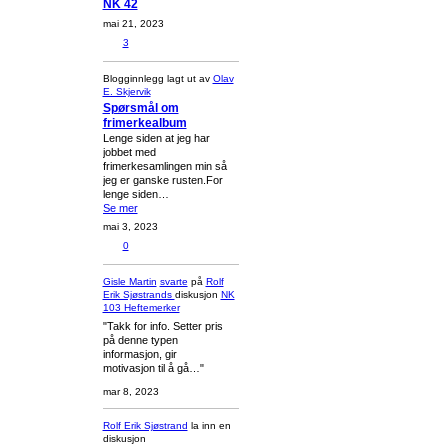
NK 42
mai 21, 2023
3
Blogginnlegg lagt ut av
Olav
E. Skjervik
Spørsmål om
frimerkealbum
Lenge siden at jeg har
jobbet med
frimerkesamlingen min så
jeg er ganske rusten.For
lenge siden…
Se mer
mai 3, 2023
0
Gisle Martin
svarte
på
Rolf
Erik Sjøstrands
diskusjon
NK
103 Heftemerker
"Takk for info. Setter pris
på denne typen
informasjon, gir
motivasjon til å gå…"
mar 8, 2023
Rolf Erik Sjøstrand
la inn en
diskusjon