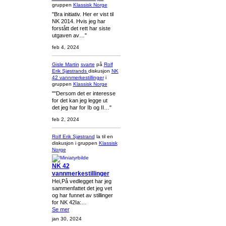
gruppen
Klassisk Norge
"Bra initiativ. Her er vist til
NK 2014. Hvis jeg har
forstått det rett har siste
utgaven av…"
feb 4, 2024
Gisle Martin
svarte
på
Rolf
Erik Sjøstrands
diskusjon
NK
42 vannmerkestillinger
i
gruppen
Klassisk Norge
""Dersom det er interesse
for det kan jeg legge ut
det jeg har for Ib og II…"
feb 2, 2024
Rolf Erik Sjøstrand
la til en
diskusjon i gruppen
Klassisk
Norge
NK 42
vannmerkestillinger
Hei,På vedlegget har jeg
sammenfattet det jeg vet
og har funnet av stillinger
for NK 42Ia:…
Se mer
jan 30, 2024