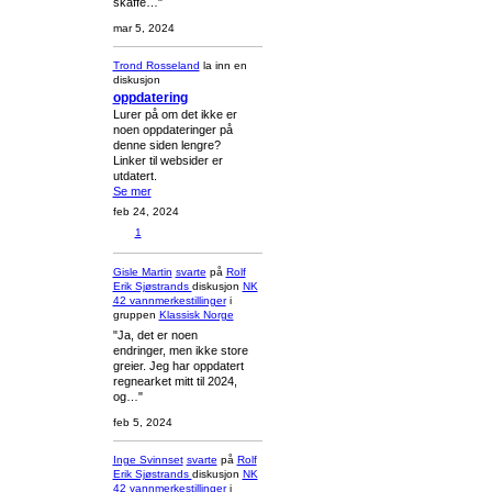
skaffe…"
mar 5, 2024
Trond Rosseland
la inn en
diskusjon
oppdatering
Lurer på om det ikke er
noen oppdateringer på
denne siden lengre?
Linker til websider er
utdatert.
Se mer
feb 24, 2024
1
Gisle Martin
svarte
på
Rolf
Erik Sjøstrands
diskusjon
NK
42 vannmerkestillinger
i
gruppen
Klassisk Norge
"Ja, det er noen
endringer, men ikke store
greier. Jeg har oppdatert
regnearket mitt til 2024,
og…"
feb 5, 2024
Inge Svinnset
svarte
på
Rolf
Erik Sjøstrands
diskusjon
NK
42 vannmerkestillinger
i