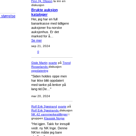
Finn Hj. Olsson
la inn en
diskusjon
Brukte auksjon
kataloger
l størrelse
Hei, jeg har en full
banankasse med tidligere
auksjoner fra norske
auksjonhus. Er det
marked for å…
Se mer
sep 21, 2024
0
Gisle Martin
svarte
på
Trond
Rosselands
diskusjon
oppdatering
"Siden holdes oppe men
har ikke blitt oppdatert
med tanke på lenker på
lang tid.De…"
mar 20, 2024
Rolf Erik Sjøstrand
svarte
på
Rolf Erik Sjøstrands
diskusjon
NK 42 vannmerkestillinger
i
gruppen
Klassisk Norge
"Hei igjen. Takk for innspill
vedr. ny NK Inge. Denne
NK’en måtte jeg bare