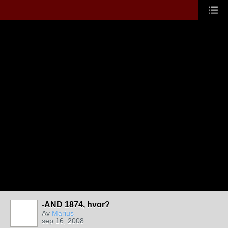
-AND 1874, hvor?
Av
Marius
sep 16, 2008