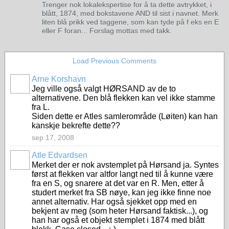
Trenger nok lokalekspertise for å ta dette avtrykket, i
blått, 1874, med bokstavene AND til sist i navnet. Merk
liten blå prikk ved taggene, som kan tyde på f eks en E
eller F foran... Forslag mottas med takk.
Load Previous Comments
Arne Korshavn
Jeg ville også valgt HØRSAND av de to
alternativene. Den blå flekken kan vel ikke stamme
fra L.
Siden dette er Atles samlerområde (Løiten) kan han
kanskje bekrefte dette??
sep 17, 2008
Atle Edvardsen
Merket der er nok avstemplet på Hørsand ja. Syntes
først at flekken var altfor langt ned til å kunne være
fra en S, og snarere at det var en R. Men, etter å
studert merket fra SB nøye, kan jeg ikke finne noe
annet alternativ. Har også sjekket opp med en
bekjent av meg (som heter Hørsand faktisk...), og
han har også et objekt stemplet i 1874 med blått