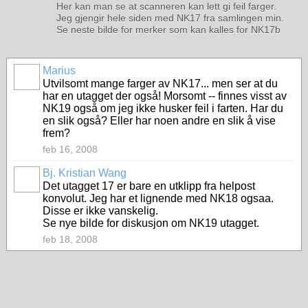
Her kan man se at scanneren kan lett gi feil farger.
Jeg gjengir hele siden med NK17 fra samlingen min.
Se neste bilde for merker som kan kalles for NK17b
Marius
Utvilsomt mange farger av NK17... men ser at du
har en utagget der også! Morsomt -- finnes visst av
NK19 også om jeg ikke husker feil i farten. Har du
en slik også? Eller har noen andre en slik å vise
frem?
feb 16, 2008
Bj. Kristian Wang
Det utagget 17 er bare en utklipp fra helpost
konvolut. Jeg har et lignende med NK18 ogsaa.
Disse er ikke vanskelig.
Se nye bilde for diskusjon om NK19 utagget.
feb 18, 2008