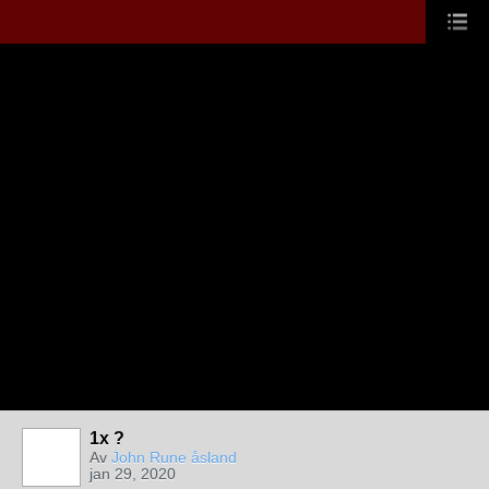
1x ?
Av
John Rune åsland
jan 29, 2020