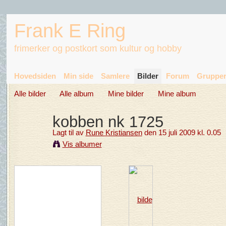
Frank E Ring
frimerker og postkort som kultur og hobby
Hovedsiden
Min side
Samlere
Bilder
Forum
Gruppe
Alle bilder
Alle album
Mine bilder
Mine album
kobben nk 1725
Lagt til av
Rune Kristiansen
den 15 juli 2009 kl. 0.05
Vis albumer