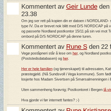
Kommentert av
Geir Lunde
den 
23.38
Om jeg ser rett på kopien din er datoen i NORDLAND- s
type IV. Da er brevet nok blitt med D/S NORDCAP på v
og passerte Nordland postkontor 15/11 på sin vei mot
ombord på D/S NORDCAP på denne turen.
Kommentert av
Rune S
den 22 f
Vegø poståpneri står å lese om
her
, og Nordland postk
(Poststedsdatabasen) og
her
.
Her er hele familien
(og tjenerskapet) til adressaten, Ka
præstegjeld. (Nå Sundsvoll i Vega kommune). Som født
losjerte hos Madam Sivertsen på Smørsalmenningen i 
Uten sammenheng forøvrig; Postkontoret i Bergen
lå v
Hva gjorde vi før internett fantes? ;-)
Kommentert av
Rune Kristians