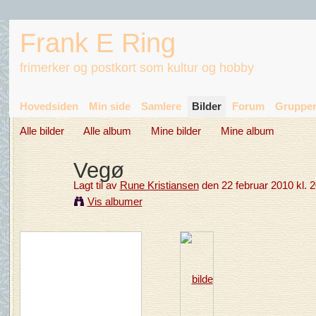
Frank E Ring
frimerker og postkort som kultur og hobby
Hovedsiden
Min side
Samlere
Bilder
Forum
Gruppe
Alle bilder
Alle album
Mine bilder
Mine album
Vegø
Lagt til av
Rune Kristiansen
den 22 februar 2010 kl. 2
Vis albumer