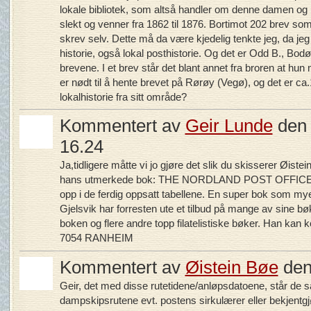
lokale bibliotek, som altså handler om denne damen og b
slekt og venner fra 1862 til 1876. Bortimot 202 brev so
skrev selv. Dette må da være kjedelig tenkte jeg, da jeg
historie, også lokal posthistorie. Og det er Odd B., Bo
brevene. I et brev står det blant annet fra broren at hun 
er nødt til å hente brevet på Rørøy (Vegø), og det er ca.
lokalhistorie fra sitt område?
Kommentert av
Geir Lunde
den 
16.24
Ja,tidligere måtte vi jo gjøre det slik du skisserer Øist
hans utmerkede bok: THE NORDLAND POST OFFICE on l
opp i de ferdig oppsatt tabellene. En super bok som mye
Gjelsvik har forresten ute et tilbud på mange av sine bø
boken og flere andre topp filatelistiske bøker. Han kan
7054 RANHEIM
Kommentert av
Øistein Bøe
den 
Geir, det med disse rutetidene/anløpsdatoene, står de s
dampskipsrutene evt. postens sirkulærer eller bekjent