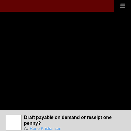
Draft payable on demand or reseipt one
penny?
Av
Rune Kristiansen