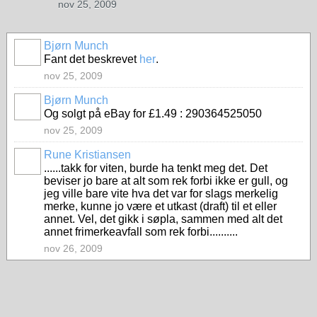
nov 25, 2009
Bjørn Munch
Fant det beskrevet
her
.
nov 25, 2009
Bjørn Munch
Og solgt på eBay for £1.49 : 290364525050
nov 25, 2009
Rune Kristiansen
......takk for viten, burde ha tenkt meg det. Det
beviser jo bare at alt som rek forbi ikke er gull, og
jeg ville bare vite hva det var for slags merkelig
merke, kunne jo være et utkast (draft) til et eller
annet. Vel, det gikk i søpla, sammen med alt det
annet frimerkeavfall som rek forbi..........
nov 26, 2009