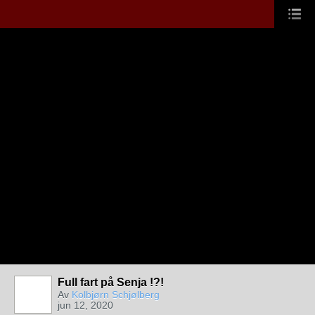
Full fart på Senja !?!
Av
Kolbjørn Schjølberg
jun 12, 2020