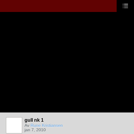
gull nk 1
Av
Rune Kristiansen
jan 7, 2010