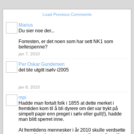
Load Previous Comments
Marius
Du sier noe der...
Forresten, er det noen som har sett NK1 som
beltespenne?
jan 7, 2010
Per Oskar Gundersen
det ble utgitt isølv i2005
jan 8, 2010
mpi
Hadde man fortalt folk i 1855 at dette merket i
fremtiden kom til å bli dyrere om det var trykt på
simpelt papir enn preget i sølv eller gull(!), hadde
man blitt sperret inne.
At fremtidens mennesker i år 2010 skulle verdsette