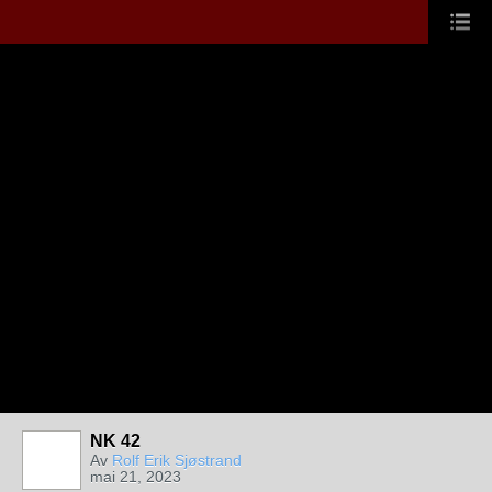
NK 42
Av
Rolf Erik Sjøstrand
mai 21, 2023