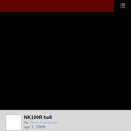
NK100R hull
Av
Arne Korshavn
apr 1, 2009