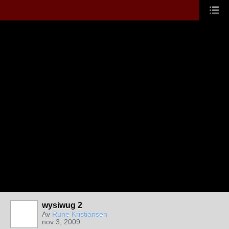
wysiwug 2
Av
Rune Kristiansen
nov 3, 2009