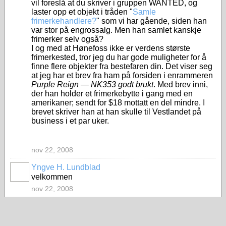
vil foreslå at du skriver i gruppen WANTED, og
laster opp et objekt i tråden "
Samle
frimerkehandlere?
" som vi har gående, siden han
var stor på engrossalg. Men han samlet kanskje
frimerker selv også?
I og med at Hønefoss ikke er verdens største
frimerkested, tror jeg du har gode muligheter for å
finne flere objekter fra bestefaren din. Det viser seg
at jeg har et brev fra ham på forsiden i enrammeren
Purple Reign — NK353 godt brukt
. Med brev inni,
der han holder et frimerkebytte i gang med en
amerikaner; sendt for $18 mottatt en del mindre. I
brevet skriver han at han skulle til Vestlandet på
business i et par uker.
nov 22, 2008
Yngve H. Lundblad
velkommen
nov 22, 2008