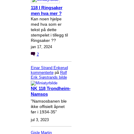
118 I Ringsaker
men hva mer ?
Kan noen hjelpe
med hva som er
tekst på dette
stempelet i tillegg til
Ringsaker ??
jan 17, 2024
2
Einar Strand Enkerud
kommenterte
på
Rolf
Erik Sjøstrands
bilde
NK 118 Trondheim-
Namsos
"Namsosbanen ble
ikke offisielt åpnet
før i 1934-35"
jul 3, 2023
Gisle Martin