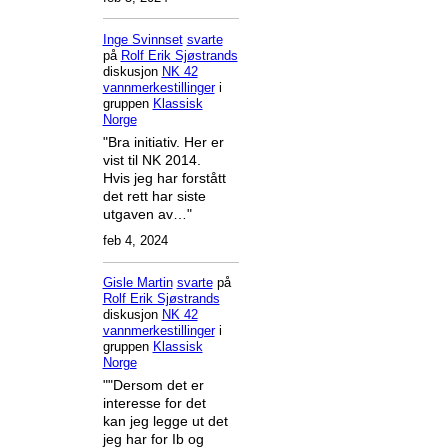
Inge Svinnset
svarte
på
Rolf Erik Sjøstrands
diskusjon
NK 42
vannmerkestillinger
i
gruppen
Klassisk
Norge
"Bra initiativ. Her er
vist til NK 2014.
Hvis jeg har forstått
det rett har siste
utgaven av…"
feb 4, 2024
Gisle Martin
svarte
på
Rolf Erik Sjøstrands
diskusjon
NK 42
vannmerkestillinger
i
gruppen
Klassisk
Norge
""Dersom det er
interesse for det
kan jeg legge ut det
jeg har for Ib og