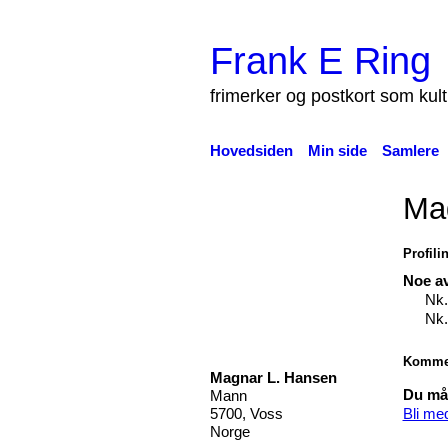
Frank E Ring
frimerker og postkort som kul
Hovedsiden
Min side
Samlere
Ma
Profili
Noe av
Nk.
Nk.
Kommen
Magnar L. Hansen
Du må 
Mann
Bli me
5700, Voss
Norge