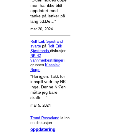
men har ikke blitt
oppdatert med
tanke på lenker på
lang tid.De…"
mar 20, 2024
Rolf Erik Sjøstrand
svarte
på
Rolf Erik
Sjøstrands
diskusjon
NK 42
vannmerkestillinger
i
gruppen
Klassisk
Norge
"Hei igjen. Takk for
innspill vedr. ny NK
Inge. Denne NK’en
måtte jeg bare
skaffe…"
mar 5, 2024
Trond Rosseland
la inn
en diskusjon
oppdatering