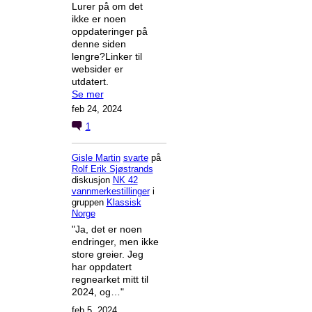
Lurer på om det
ikke er noen
oppdateringer på
denne siden
lengre?Linker til
websider er
utdatert.
Se mer
feb 24, 2024
1
Gisle Martin
svarte
på
Rolf Erik Sjøstrands
diskusjon
NK 42
vannmerkestillinger
i
gruppen
Klassisk
Norge
"Ja, det er noen
endringer, men ikke
store greier. Jeg
har oppdatert
regnearket mitt til
2024, og…"
feb 5, 2024