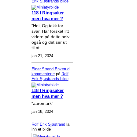
Erik Sjøstrands
bilde
118 I Ringsaker
men hva mer ?
"Hei, Og takk for
svar. Har forsket litt
videre på dette selv
også og det ser ut
til at…"
jan 21, 2024
Einar Strand Enkerud
kommenterte
på
Rolf
Erik Sjøstrands
bilde
118 I Ringsaker
men hva mer ?
"aaremark"
jan 18, 2024
Rolf Erik Sjøstrand
la
inn et bilde