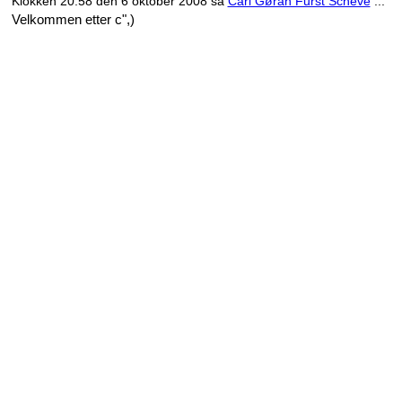
Klokken 20.58 den 6 oktober 2008 sa
Carl Gøran Furst Scheve
...
Velkommen etter c",)