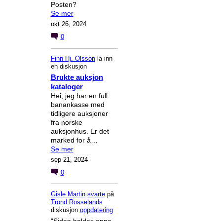
Posten?
Se mer
okt 26, 2024
0
Finn Hj. Olsson
la inn
en diskusjon
Brukte auksjon
kataloger
Hei, jeg har en full
banankasse med
tidligere auksjoner
fra norske
auksjonhus. Er det
marked for å…
Se mer
sep 21, 2024
0
Gisle Martin
svarte
på
Trond Rosselands
diskusjon
oppdatering
"Siden holdes oppe