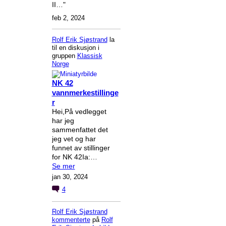
II…"
feb 2, 2024
Rolf Erik Sjøstrand
la
til en diskusjon i
gruppen
Klassisk
Norge
NK 42
vannmerkestillinge
r
Hei,På vedlegget
har jeg
sammenfattet det
jeg vet og har
funnet av stillinger
for NK 42Ia:…
Se mer
jan 30, 2024
4
Rolf Erik Sjøstrand
kommenterte
på
Rolf