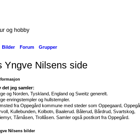
tur og hobby
Bilder
Forum
Grupper
s Yngve Nilsens side
nformasjon
 det jeg samler:
ge og Norden, Tyskland, England og Sweitz generelt.
ge enringstempler og hullstempler.
msted fra Oppegård kommune med steder som Oppegaard, Oppegå
voll, Kullebunden, Kolbotn, Baalerud. Bålerud, Bårdrud, Svartskog,
iemyr, Tårnåsen, Trollåsen. Samler også postkort fra Oppegård.
gve Nilsens bilder