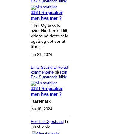
Erik Sjøstrands
bilde
118 I Ringsaker
men hva mer ?
"Hei, Og takk for
svar. Har forsket litt
videre på dette selv
også og det ser ut
til at…"
jan 21, 2024
Einar Strand Enkerud
kommenterte
på
Rolf
Erik Sjøstrands
bilde
118 I Ringsaker
men hva mer ?
"aaremark"
jan 18, 2024
Rolf Erik Sjøstrand
la
inn et bilde