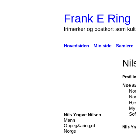
Frank E Ring
frimerker og postkort som kul
Hovedsiden
Min side
Samlere
Nil
Profili
Noe av
Nor
Nor
Hje
Myr
Sof
Nils Yngve Nilsen
Mann
Oppeg&aring;rd
Nils Yn
Norge