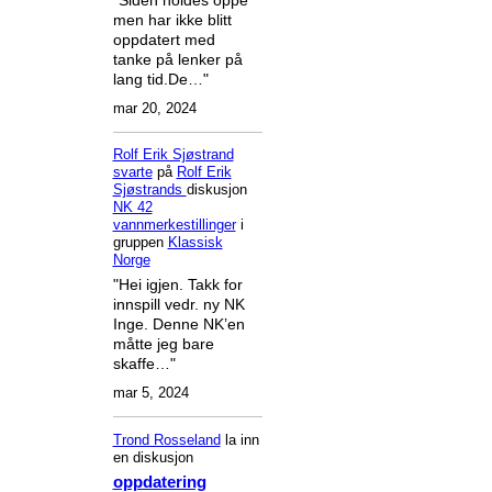
men har ikke blitt
oppdatert med
tanke på lenker på
lang tid.De…"
mar 20, 2024
Rolf Erik Sjøstrand
svarte
på
Rolf Erik
Sjøstrands
diskusjon
NK 42
vannmerkestillinger
i
gruppen
Klassisk
Norge
"Hei igjen. Takk for
innspill vedr. ny NK
Inge. Denne NK’en
måtte jeg bare
skaffe…"
mar 5, 2024
Trond Rosseland
la inn
en diskusjon
oppdatering