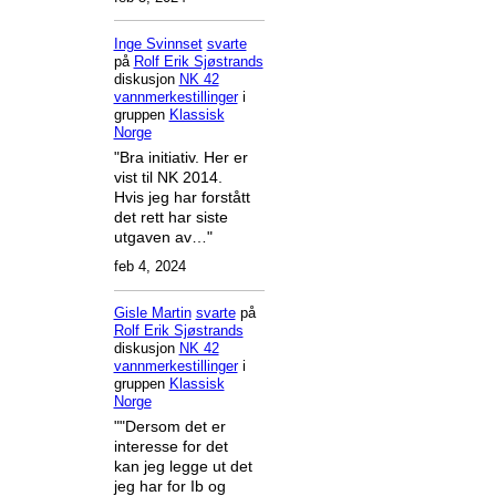
Inge Svinnset
svarte
på
Rolf Erik Sjøstrands
diskusjon
NK 42
vannmerkestillinger
i
gruppen
Klassisk
Norge
"Bra initiativ. Her er
vist til NK 2014.
Hvis jeg har forstått
det rett har siste
utgaven av…"
feb 4, 2024
Gisle Martin
svarte
på
Rolf Erik Sjøstrands
diskusjon
NK 42
vannmerkestillinger
i
gruppen
Klassisk
Norge
""Dersom det er
interesse for det
kan jeg legge ut det
jeg har for Ib og