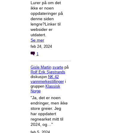
Lurer på om det
ikke er noen
oppdateringer på
denne siden
lengre?Linker til
websider er
utdatert.
Se mer
feb 24, 2024
1
Gisle Martin
svarte
på
Rolf Erik Sjøstrands
diskusjon
NK 42
vannmerkestillinger
i
gruppen
Klassisk
Norge
"Ja, det er noen
endringer, men ikke
store greier. Jeg
har oppdatert
regnearket mitt til
2024, og…"
feb 5, 2024