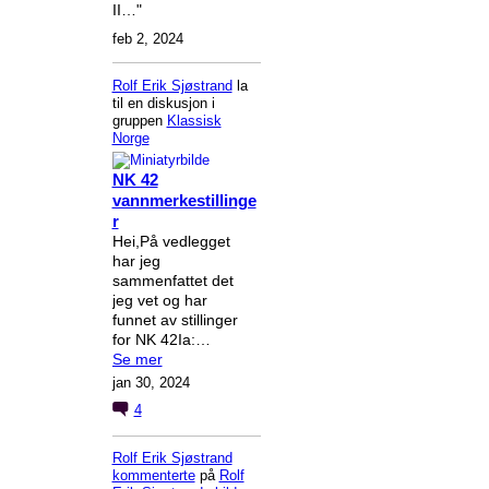
II…"
feb 2, 2024
Rolf Erik Sjøstrand
la
til en diskusjon i
gruppen
Klassisk
Norge
NK 42
vannmerkestillinge
r
Hei,På vedlegget
har jeg
sammenfattet det
jeg vet og har
funnet av stillinger
for NK 42Ia:…
Se mer
jan 30, 2024
4
Rolf Erik Sjøstrand
kommenterte
på
Rolf