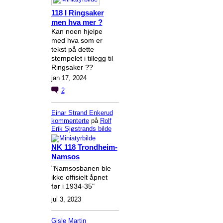
118 I Ringsaker
men hva mer ?
Kan noen hjelpe
med hva som er
tekst på dette
stempelet i tillegg til
Ringsaker ??
jan 17, 2024
2
Einar Strand Enkerud
kommenterte
på
Rolf
Erik Sjøstrands
bilde
NK 118 Trondheim-
Namsos
"Namsosbanen ble
ikke offisielt åpnet
før i 1934-35"
jul 3, 2023
Gisle Martin