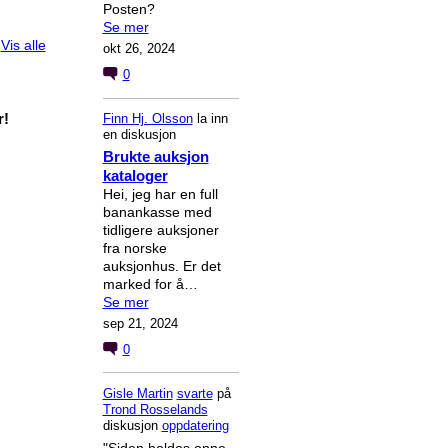
Posten?
Se mer
Vis alle
okt 26, 2024
0
r!
Finn Hj. Olsson
la inn
en diskusjon
Brukte auksjon
kataloger
Hei, jeg har en full
banankasse med
tidligere auksjoner
fra norske
auksjonhus. Er det
marked for å…
Se mer
sep 21, 2024
0
Gisle Martin
svarte
på
Trond Rosselands
diskusjon
oppdatering
"Siden holdes oppe