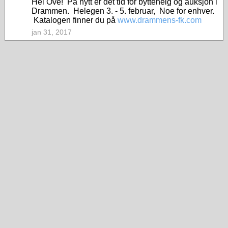
Hei Ove!
På nytt er det tid for byttehelg og auksjon i
Drammen. Helegen 3. - 5. februar, Noe for enhver.
Katalogen finner du på
www.drammens-fk.com
jan 31, 2017